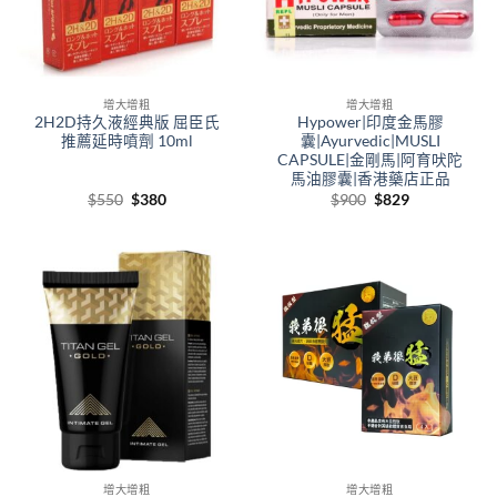
增大增粗
增大增粗
2H2D持久液經典版 屈臣氏
Hypower|印度金馬膠
推薦延時噴劑 10ml
囊|Ayurvedic|MUSLI
CAPSULE|金剛馬|阿育吠陀
馬油膠囊|香港藥店正品
Original
Current
Original
Current
$
550
$
380
$
900
$
829
price
price
price
price
was:
is:
was:
is:
$550.
$380.
$900.
$829.
增大增粗
增大增粗