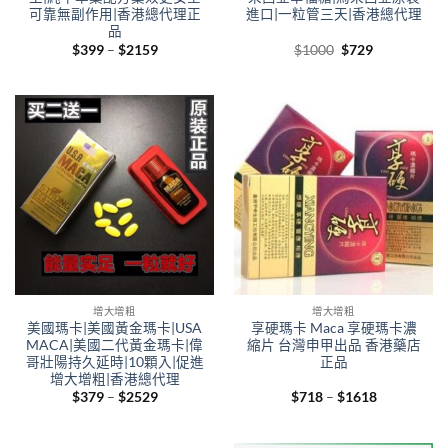
可靠無副作用|香港總代理正
進口|一粒管三天|香港總代理
品
Price
Original
Current
$
399
–
$
2159
$
1000
$
729
range:
price
price
$399
was:
is:
through
$1000.
$729.
$2159
增大增粗
增大增粗
美國瑪卡|美國黃金瑪卡|USA
享硬瑪卡 Maca 享硬瑪卡濃
MACA|美國二代黃金瑪卡|偉
縮片 台灣申甲出品 香港藥店
哥壯陽持久延時|10顆入|促進
正品
增大增粗|香港總代理
Price
Price
$
379
–
$
2529
$
718
–
$
1618
range:
range:
$379
$718
through
through