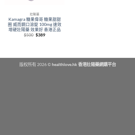
壯陽藥
Kamagra 糖果偉哥 糖果甜甜
圈 威而鋼口溶錠 100mg 速效
增硬壯陽藥 效果好 香港正品
Original
Current
$
500
$
389
price
price
was:
is:
$500.
$389.
版权所有 2026 ©
healthlove.hk 香港壯陽藥網購平台