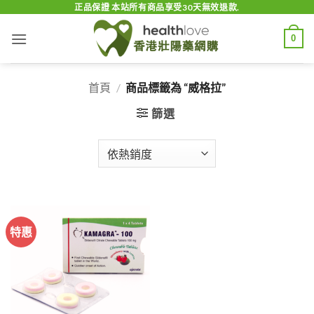
Skip
正品保證 本站所有商品享受30天無效退款.
to
0
content
首頁
/
商品標籤為 “威格拉”
篩選
特惠