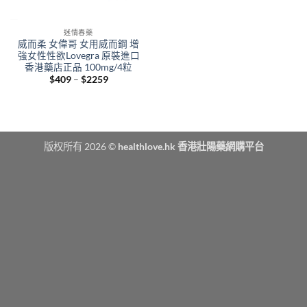
迷情春藥
威而柔 女偉哥 女用威而鋼 增
強女性性欲Lovegra 原裝進口
香港藥店正品 100mg/4粒
Price
$
409
–
$
2259
range:
$409
through
$2259
版权所有 2026 ©
healthlove.hk 香港壯陽藥網購平台