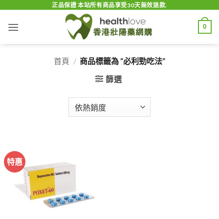
Skip
正品保證 本站所有商品享受30天無效退款.
to
0
content
首頁
/
商品標籤為 “必利勁吃法”
篩選
特惠