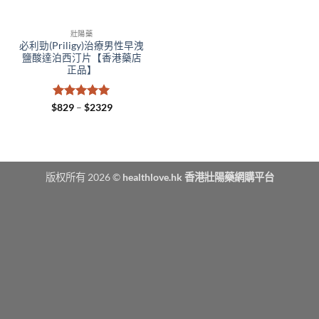
壯陽藥
必利勁(Priligy)治療男性早洩
鹽酸達泊西汀片【香港藥店
正品】
評分
5
滿
Price
$
829
–
$
2329
range:
分 5
$829
through
$2329
版权所有 2026 ©
healthlove.hk 香港壯陽藥網購平台