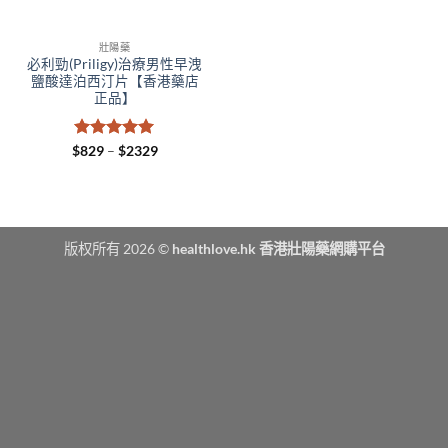
壯陽藥
必利勁(Priligy)治療男性早洩
鹽酸達泊西汀片【香港藥店
正品】
評分
5
滿
Price
$
829
–
$
2329
range:
分 5
$829
through
$2329
版权所有 2026 ©
healthlove.hk 香港壯陽藥網購平台