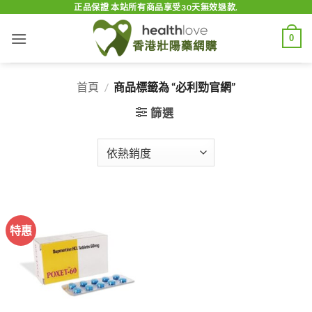
Skip
正品保證 本站所有商品享受30天無效退款.
to
0
content
首頁
/
商品標籤為 “必利勁官網”
篩選
特惠