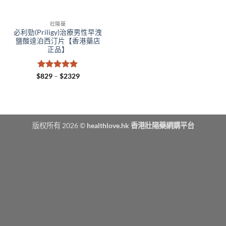
壯陽藥
必利勁(Priligy)治療男性早洩
鹽酸達泊西汀片【香港藥店
正品】
評分
5
滿
Price
$
829
–
$
2329
range:
分 5
$829
through
$2329
版权所有 2026 ©
healthlove.hk 香港壯陽藥網購平台