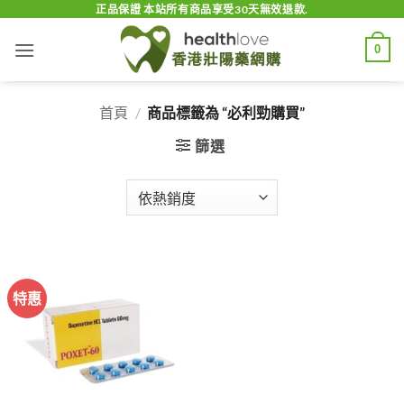
Skip
正品保證 本站所有商品享受30天無效退款.
to
0
content
首頁
/
商品標籤為 “必利勁購買”
篩選
特惠