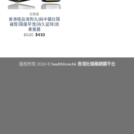
壯陽藥
香港極品海狗丸|純中藥壯陽
補腎|陽痿早洩|持久延時|效
果推薦
Original
Current
$
520
$
410
price
price
was:
is:
$520.
$410.
版权所有 2026 ©
healthlove.hk 香港壯陽藥網購平台