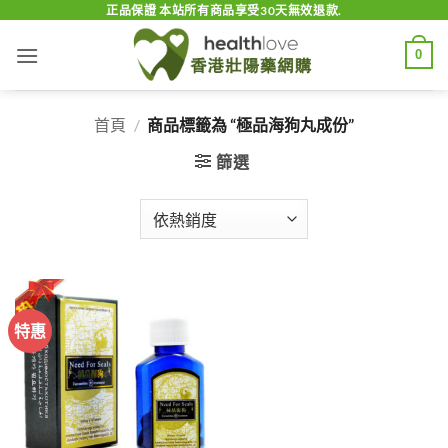
Skip
正品保證 本站所有商品享受30天無效退款.
to
0
content
首頁
/
商品標籤為 “極品海狗丸成份”
篩選
特惠