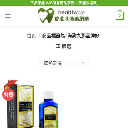
Skip
正品保證 本站所有商品享受30天無效退款.
to
0
content
首頁
/
商品標籤為 “海狗丸那品牌好”
篩選
特惠