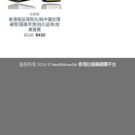
壯陽藥
香港極品海狗丸|純中藥壯陽
補腎|陽痿早洩|持久延時|效
果推薦
Original
Current
$
520
$
410
price
price
was:
is:
$520.
$410.
版权所有 2026 ©
healthlove.hk 香港壯陽藥網購平台