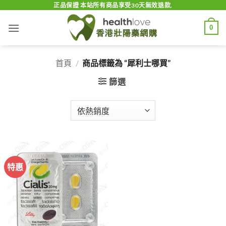
Skip
正品保證 本站所有商品享受30天無效退款.
to
0
content
首頁
/
商品標籤為 “犀利士哪買”
篩選
特惠