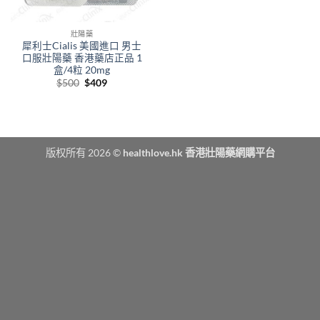
壯陽藥
犀利士Cialis 美國進口 男士
口服壯陽藥 香港藥店正品 1
盒/4粒 20mg
Original
Current
$
500
$
409
price
price
was:
is:
$500.
$409.
版权所有 2026 ©
healthlove.hk 香港壯陽藥網購平台