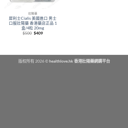
壯陽藥
犀利士Cialis 美國進口 男士
口服壯陽藥 香港藥店正品 1
盒/4粒 20mg
Original
Current
$
500
$
409
price
price
was:
is:
$500.
$409.
版权所有 2026 ©
healthlove.hk 香港壯陽藥網購平台