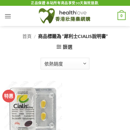
Skip
正品保證 本站所有商品享受30天無效退款.
to
0
content
首頁
/
商品標籤為 “犀利士CIALIS說明書”
篩選
特惠