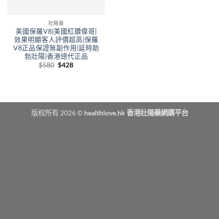
壯陽藥
美國保羅V8|美國紅鑽偉哥|
效果明顯客人評價超高|保羅
V8正品保證無副作用|延時助
勃壯陽|香港總代正品
Original
Current
$
580
$
428
price
price
was:
is:
$580.
$428.
版权所有 2026 ©
healthlove.hk 香港壯陽藥網購平台