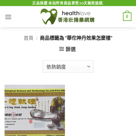
Skip
正品保證 本站所有商品享受30天無效退款.
to
0
content
首頁
/
商品標籤為 “華佗神丹效果怎麼樣”
篩選