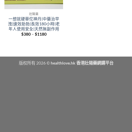
壯陽藥
一想就硬華佗神丹|中藥治早
洩|速效助勃|長效180小時|老
年人使用安全|天然無副作用
Price
$
380
–
$
1180
range:
$380
through
$1180
版权所有 2026 ©
healthlove.hk 香港壯陽藥網購平台