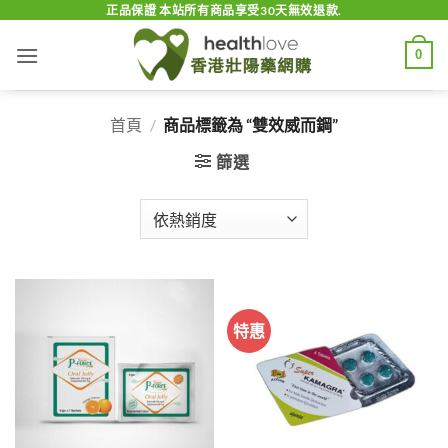
Skip
正品保證 本站所有商品享受30天無效退款.
to
0
content
首頁
/
商品標籤為 “雙效威而鋼”
篩選
特惠