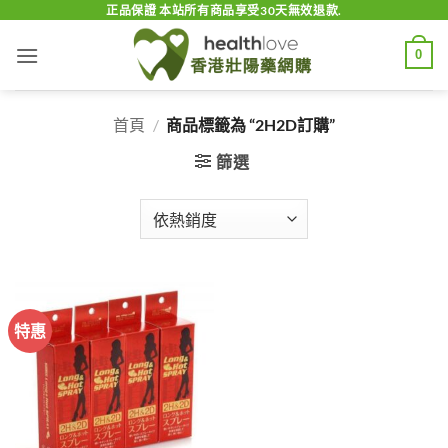
Skip
正品保證 本站所有商品享受30天無效退款.
to
0
content
首頁
/
商品標籤為 “2H2D訂購”
篩選
特惠