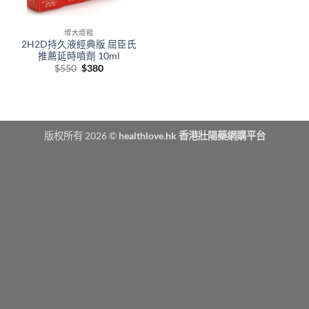
增大增粗
2H2D持久液經典版 屈臣氏
推薦延時噴劑 10ml
Original
Current
$
550
$
380
price
price
was:
is:
$550.
$380.
版权所有 2026 ©
healthlove.hk 香港壯陽藥網購平台