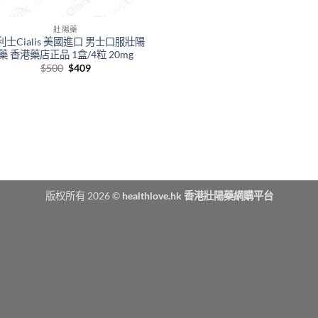
壯陽藥
利士Cialis 美國進口 男士口服壯陽
藥 香港藥店正品 1盒/4粒 20mg
Original
Current
$
500
$
409
price
price
was:
is:
$500.
$409.
版权所有 2026 ©
healthlove.hk 香港壯陽藥網購平台