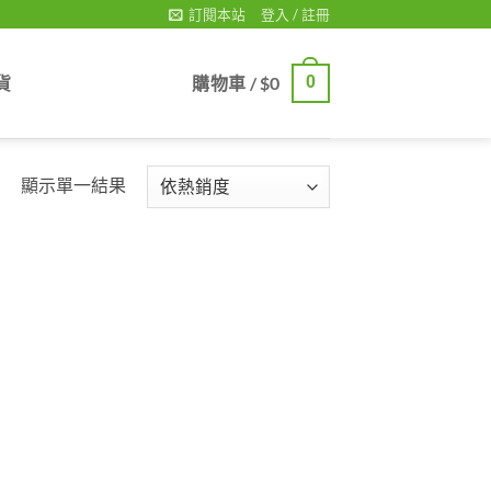
訂閱本站
登入 / 註冊
貨
購物車 /
$
0
0
顯示單一結果