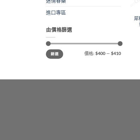
迷情春藥
+
進口專區
犀
由價格篩選
最
最
價格:
$400
—
$410
篩選
低
高
價
價
格
格