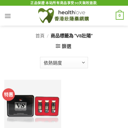
Skip
正品保證 本站所有商品享受30天無效退款.
to
0
content
首頁
/
商品標籤為 “V8壯陽”
篩選
特惠