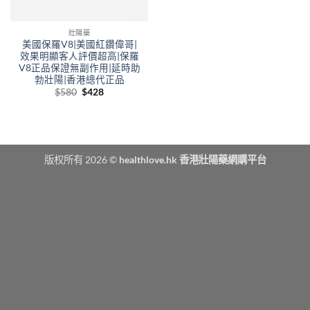
壯陽藥
美國保羅V8|美國紅鑽偉哥|
效果明顯客人評價超高|保羅
V8正品保證無副作用|延時助
勃壯陽|香港總代正品
Original
Current
$
580
$
428
price
price
was:
is:
$580.
$428.
版权所有 2026 ©
healthlove.hk 香港壯陽藥網購平台