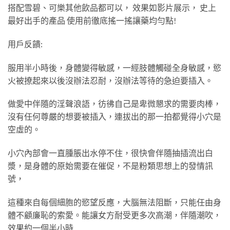
搭配雪碧、可樂其他飲品都可以， 效果如影片展示， 史上
最好出手的產品 使用前徹底搖一搖讓藥均勻點!
用戶反饋:
服用半小時後，身體變得敏感，一經肢體觸碰全身敏感，慾
火被撩起來以後沒辦法忍耐，沒辦法等待的急迫要插入。
做愛中伴隨的淫聲浪語，彷彿自己是卑微懇求的需要肉棒，
沒有任何尊嚴的想要被插入，連拔出的那一拍都覺得小穴是
空虛的。
小穴內部會一直腫脹出水停不住，很快會伴隨抽插流出白
漿，是身體的原始需要在催促，不是粉類思想上的發情訊
號，
這種來自每個細胞的慾望反應，大腦無法阻斷，只能任由身
體不顧廉恥的索愛。能讓女方耐受更多次高潮，伴隨潮吹，
效果約一個半小時