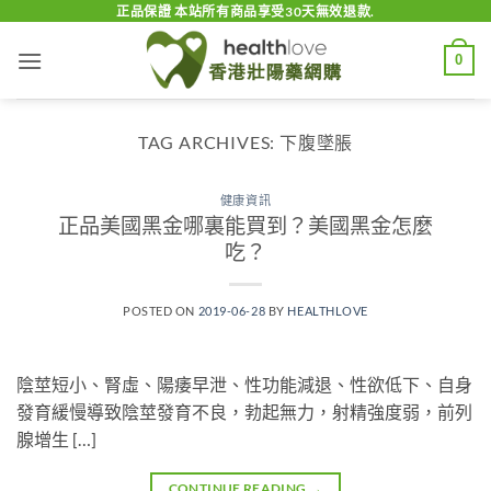
Skip
正品保證 本站所有商品享受30天無效退款.
to
0
content
TAG ARCHIVES:
下腹墜脹
健康資訊
正品美國黑金哪裏能買到？美國黑金怎麼
吃？
POSTED ON
2019-06-28
BY
HEALTHLOVE
陰莖短小、腎虛、陽痿早泄、性功能減退、性欲低下、自身
發育緩慢導致陰莖發育不良，勃起無力，射精強度弱，前列
腺增生 […]
CONTINUE READING
→