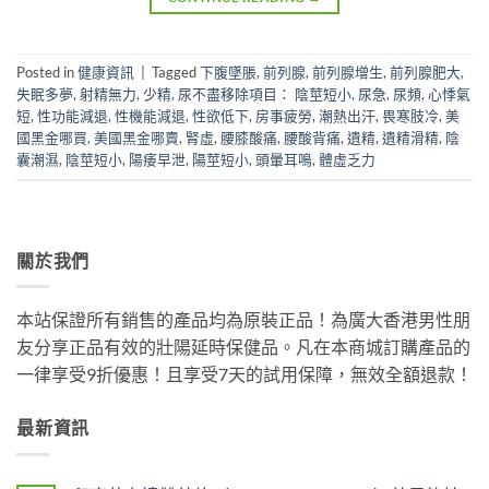
Posted in
健康資訊
|
Tagged
下腹墜脹
,
前列腺
,
前列腺增生
,
前列腺肥大
,
失眠多夢
,
射精無力
,
少精
,
尿不盡移除項目： 陰莖短小
,
尿急
,
尿頻
,
心悸氣
短
,
性功能減退
,
性機能減退
,
性欲低下
,
房事疲勞
,
潮熱出汗
,
畏寒肢冷
,
美
國黑金哪買
,
美國黑金哪賣
,
腎虛
,
腰膝酸痛
,
腰酸背痛
,
遺精
,
遺精滑精
,
陰
囊潮濕
,
陰莖短小
,
陽痿早泄
,
陽莖短小
,
頭暈耳鳴
,
體虛乏力
關於我們
本站保證所有銷售的產品均為原裝正品！為廣大香港男性朋
友分享正品有效的壯陽延時保健品。凡在本商城訂購產品的
一律享受9折優惠！且享受7天的試用保障，無效全額退款！
最新資訊