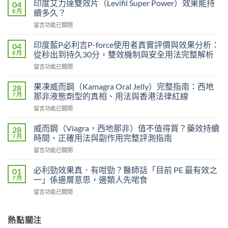
印度艾力達雙效片（Levifil Super Power）效果能持
04
8 月
續多久？
在
留言功能已關閉
〈印
度
印度藍P必利吉P-force使用者真實評價與效果分析：
04
艾
8 月
從秒出到持久30分，雙效機制與安全用法完整解析
力
在
留言功能已關閉
達
〈印
雙
度
效
果凍威而鋼（Kamagra Oral Jelly）完整指南：西地
28
藍
片
7 月
那非液態劑型的真相、用法與香港法律紅線
P
（Levifil
在
留言功能已關閉
必
Super
〈果
利
Power）
凍
吉
威而鋼（Viagra，西地那非）值不值得買？藥效持續
28
效
威
P-
7 月
時間、正確用法與副作用完整評測指南
果
而
force
能
在
留言功能已關閉
鋼
使
持
〈威
（Kamagra
用
續
而
Oral
必利勁效果真．有咁勁？醫師話「目前 PE 最有效之
01
者
多
鋼
Jelly）
7 月
一」係邊層意思，邊類人先啱食
真
久？〉
（Viagra，
完
實
中
在
留言功能已關閉
西
整
評
〈必
地
指
價
利
那
南：
與
勁
熱點關注
非）
西
效
效
值