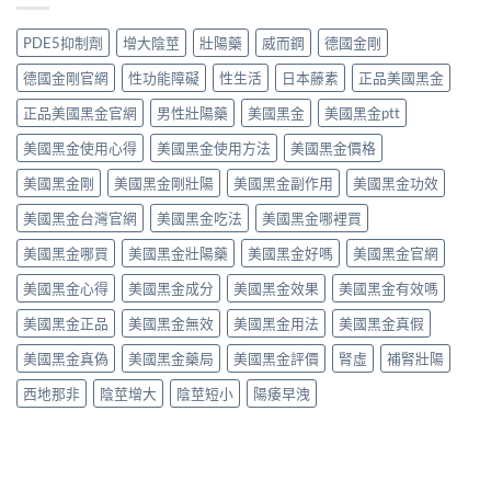
地
果
果
不
那
分
真．
值
非
PDE5抑制劑
增大陰莖
壯陽藥
威而鋼
德國金剛
析：
有
得
液
從
咁
買？
態
德國金剛官網
性功能障礙
性生活
日本藤素
正品美國黑金
秒
勁？
藥
劑
出
醫
效
正品美國黑金官網
男性壯陽藥
美國黑金
美國黑金ptt
型
到
師
持
的
持
話
美國黑金使用心得
美國黑金使用方法
美國黑金價格
續
真
久
「目
時
相、
30
前
美國黑金剛
美國黑金剛壯陽
美國黑金副作用
美國黑金功效
間、
用
分，
PE
正
法
雙
美國黑金台灣官網
美國黑金吃法
美國黑金哪裡買
最
確
與
效
有
用
香
機
美國黑金哪買
美國黑金壯陽藥
美國黑金好嗎
美國黑金官網
效
法
港
制
之
與
法
與
美國黑金心得
美國黑金成分
美國黑金效果
美國黑金有效嗎
一」
副
律
安
係
作
紅
全
美國黑金正品
美國黑金無效
美國黑金用法
美國黑金真假
邊
用
線〉
用
層
完
中
美國黑金真偽
美國黑金藥局
美國黑金評價
腎虛
補腎壯陽
法
意
整
完
思，
評
西地那非
陰莖增大
陰莖短小
陽痿早洩
整
邊
測
解
類
指
析〉
人
南〉
中
先
中
啱