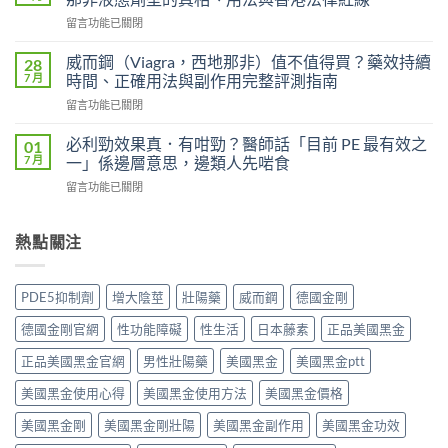
P
（Levifil
在
留言功能已關閉
必
Super
〈果
利
Power）
凍
吉
威而鋼（Viagra，西地那非）值不值得買？藥效持續
28
效
威
P-
7 月
時間、正確用法與副作用完整評測指南
果
而
force
能
在
留言功能已關閉
鋼
使
持
〈威
（Kamagra
用
續
而
Oral
必利勁效果真．有咁勁？醫師話「目前 PE 最有效之
01
者
多
鋼
Jelly）
7 月
一」係邊層意思，邊類人先啱食
真
久？〉
（Viagra，
完
實
中
在
留言功能已關閉
西
整
評
〈必
地
指
價
利
那
南：
與
勁
熱點關注
非）
西
效
效
值
地
果
果
不
那
分
真．
值
非
PDE5抑制劑
增大陰莖
壯陽藥
威而鋼
德國金剛
析：
有
得
液
從
咁
買？
態
德國金剛官網
性功能障礙
性生活
日本藤素
正品美國黑金
秒
勁？
藥
劑
出
醫
效
正品美國黑金官網
男性壯陽藥
美國黑金
美國黑金ptt
型
到
師
持
的
持
話
美國黑金使用心得
美國黑金使用方法
美國黑金價格
續
真
久
「目
時
相、
30
前
美國黑金剛
美國黑金剛壯陽
美國黑金副作用
美國黑金功效
間、
用
分，
PE
正
法