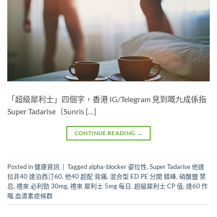
「超級犀利士」四個字，香港 IG/Telegram 見到嘅九成係指
Super Tadarise（Sunris […]
CONTINUE READING
→
Posted in
健康資訊
|
Tagged
alpha-blocker 姿位性
,
Super Tadarise 他達
拉非40 達泊西汀60
,
他40 超配 背痛
,
混合型 ED PE 分開 錯峰
,
硝酸鹽 禁
忌
,
禮來 必利勁 30mg
,
禮來 犀利士 5mg 每日
,
超級犀利士 CP 值
,
達60 作
嘔 血清素症候群