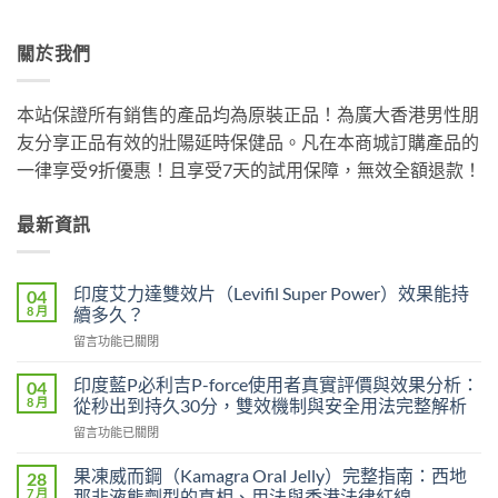
關於我們
本站保證所有銷售的產品均為原裝正品！為廣大香港男性朋
友分享正品有效的壯陽延時保健品。凡在本商城訂購產品的
一律享受9折優惠！且享受7天的試用保障，無效全額退款！
最新資訊
印度艾力達雙效片（Levifil Super Power）效果能持
04
8 月
續多久？
在
留言功能已關閉
〈印
度
印度藍P必利吉P-force使用者真實評價與效果分析：
04
艾
8 月
從秒出到持久30分，雙效機制與安全用法完整解析
力
在
留言功能已關閉
達
〈印
雙
度
效
果凍威而鋼（Kamagra Oral Jelly）完整指南：西地
28
藍
片
7 月
那非液態劑型的真相、用法與香港法律紅線