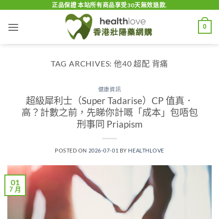
Skip
正品保證 本站所有商品享受30天無效退款.
to
0
content
TAG ARCHIVES:
他40 超配 背痛
健康資訊
超級犀利士（Super Tadarise）CP 值真．
高？計數之前，先睇你計嘅「成本」包唔包
刑事同 Priapism
POSTED ON
2026-07-01
BY
HEALTHLOVE
01
7 月