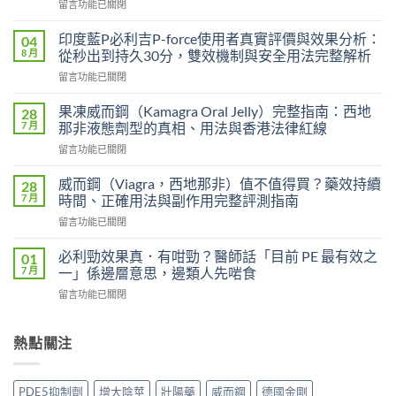
在
留言功能已關閉
〈印
度
印度藍P必利吉P-force使用者真實評價與效果分析：
04
艾
8 月
從秒出到持久30分，雙效機制與安全用法完整解析
力
在
留言功能已關閉
達
〈印
雙
度
效
果凍威而鋼（Kamagra Oral Jelly）完整指南：西地
28
藍
片
7 月
那非液態劑型的真相、用法與香港法律紅線
P
（Levifil
在
留言功能已關閉
必
Super
〈果
利
Power）
凍
吉
威而鋼（Viagra，西地那非）值不值得買？藥效持續
28
效
威
P-
7 月
時間、正確用法與副作用完整評測指南
果
而
force
能
在
留言功能已關閉
鋼
使
持
〈威
（Kamagra
用
續
而
Oral
必利勁效果真．有咁勁？醫師話「目前 PE 最有效之
01
者
多
鋼
Jelly）
7 月
一」係邊層意思，邊類人先啱食
真
久？〉
（Viagra，
完
實
中
在
留言功能已關閉
西
整
評
〈必
地
指
價
利
那
南：
與
勁
熱點關注
非）
西
效
效
值
地
果
果
不
那
分
真．
值
非
PDE5抑制劑
增大陰莖
壯陽藥
威而鋼
德國金剛
析：