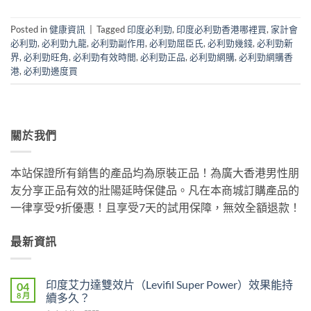
Posted in
健康資訊
|
Tagged
印度必利勁
,
印度必利勁香港哪裡買
,
家計會
必利勁
,
必利勁九龍
,
必利勁副作用
,
必利勁屈臣氏
,
必利勁幾錢
,
必利勁新
界
,
必利勁旺角
,
必利勁有效時間
,
必利勁正品
,
必利勁網購
,
必利勁網購香
港
,
必利勁邊度買
關於我們
本站保證所有銷售的產品均為原裝正品！為廣大香港男性朋
友分享正品有效的壯陽延時保健品。凡在本商城訂購產品的
一律享受9折優惠！且享受7天的試用保障，無效全額退款！
最新資訊
印度艾力達雙效片（Levifil Super Power）效果能持
04
8 月
續多久？