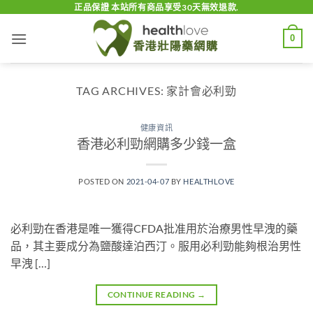
Skip
正品保證 本站所有商品享受30天無效退款.
to
0
content
TAG ARCHIVES:
家計會必利勁
健康資訊
香港必利勁網購多少錢一盒
POSTED ON
2021-04-07
BY
HEALTHLOVE
必利勁在香港是唯一獲得CFDA批准用於治療男性早洩的藥
品，其主要成分為鹽酸達泊西汀。服用必利勁能夠根治男性
早洩 […]
CONTINUE READING
→