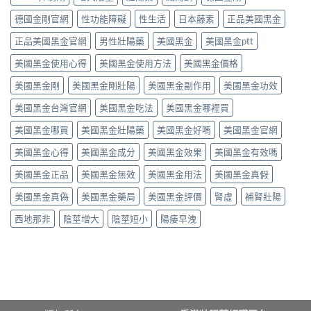
有
得
液
從
咁
買？
態
德國金剛官網
性功能障礙
性生活
日本藤素
正品美國黑金
秒
勁？
藥
劑
出
醫
效
正品美國黑金官網
男性壯陽藥
美國黑金
美國黑金ptt
型
到
師
持
的
持
話
美國黑金使用心得
美國黑金使用方法
美國黑金價格
續
真
久
「目
時
相、
30
前
美國黑金剛
美國黑金剛壯陽
美國黑金副作用
美國黑金功效
間、
用
分，
PE
正
法
雙
美國黑金台灣官網
美國黑金吃法
美國黑金哪裡買
最
確
與
效
有
用
香
機
美國黑金哪買
美國黑金壯陽藥
美國黑金好嗎
美國黑金官網
效
法
港
制
之
與
法
與
美國黑金心得
美國黑金成分
美國黑金效果
美國黑金有效嗎
一」
副
律
安
係
作
紅
全
美國黑金正品
美國黑金無效
美國黑金用法
美國黑金真假
邊
用
線〉
用
層
完
中
美國黑金真偽
美國黑金藥局
美國黑金評價
腎虛
補腎壯陽
法
意
整
完
思，
評
西地那非
陰莖增大
陰莖短小
陽痿早洩
整
邊
測
解
類
指
析〉
人
南〉
中
先
中
啱
食〉
中