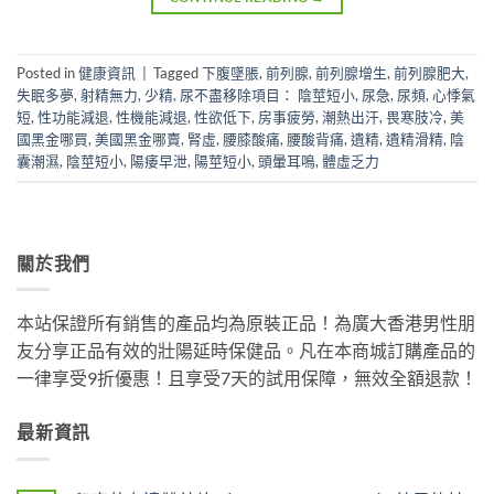
Posted in
健康資訊
|
Tagged
下腹墜脹
,
前列腺
,
前列腺增生
,
前列腺肥大
,
失眠多夢
,
射精無力
,
少精
,
尿不盡移除項目： 陰莖短小
,
尿急
,
尿頻
,
心悸氣
短
,
性功能減退
,
性機能減退
,
性欲低下
,
房事疲勞
,
潮熱出汗
,
畏寒肢冷
,
美
國黑金哪買
,
美國黑金哪賣
,
腎虛
,
腰膝酸痛
,
腰酸背痛
,
遺精
,
遺精滑精
,
陰
囊潮濕
,
陰莖短小
,
陽痿早泄
,
陽莖短小
,
頭暈耳鳴
,
體虛乏力
關於我們
本站保證所有銷售的產品均為原裝正品！為廣大香港男性朋
友分享正品有效的壯陽延時保健品。凡在本商城訂購產品的
一律享受9折優惠！且享受7天的試用保障，無效全額退款！
最新資訊