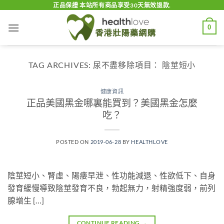
Skip
正品保證 本站所有商品享受30天無效退款.
to
0
content
TAG ARCHIVES:
尿不盡移除項目： 陰莖短小
健康資訊
正品美國黑金哪裏能買到？美國黑金怎麼
吃？
POSTED ON
2019-06-28
BY
HEALTHLOVE
陰莖短小、腎虛、陽痿早泄、性功能減退、性欲低下、自身
發育緩慢導致陰莖發育不良，勃起無力，射精強度弱，前列
腺增生 […]
CONTINUE READING
→