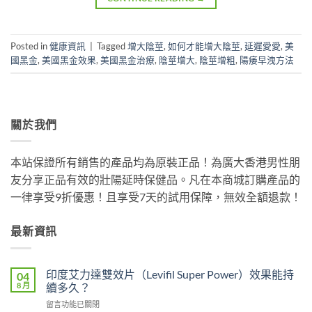
Posted in
健康資訊
|
Tagged
增大陰莖
,
如何才能增大陰莖
,
延遲愛愛
,
美
國黑金
,
美國黑金效果
,
美國黑金治療
,
陰莖增大
,
陰莖增粗
,
陽痿早洩方法
關於我們
本站保證所有銷售的產品均為原裝正品！為廣大香港男性朋
友分享正品有效的壯陽延時保健品。凡在本商城訂購產品的
一律享受9折優惠！且享受7天的試用保障，無效全額退款！
最新資訊
印度艾力達雙效片（Levifil Super Power）效果能持
04
8 月
續多久？
在
留言功能已關閉