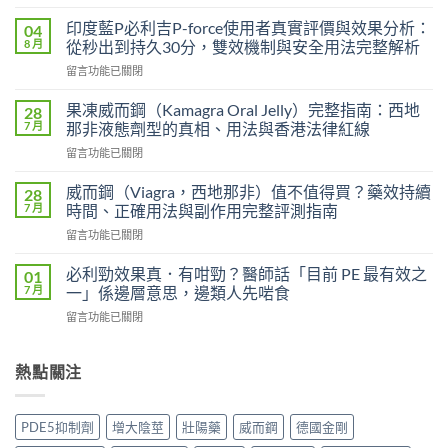
〈印
度
印度藍P必利吉P-force使用者真實評價與效果分析：
04
艾
8 月
從秒出到持久30分，雙效機制與安全用法完整解析
力
在
留言功能已關閉
達
〈印
雙
度
效
果凍威而鋼（Kamagra Oral Jelly）完整指南：西地
28
藍
片
7 月
那非液態劑型的真相、用法與香港法律紅線
P
（Levifil
在
留言功能已關閉
必
Super
〈果
利
Power）
凍
吉
威而鋼（Viagra，西地那非）值不值得買？藥效持續
28
效
威
P-
7 月
時間、正確用法與副作用完整評測指南
果
而
force
能
在
留言功能已關閉
鋼
使
持
〈威
（Kamagra
用
續
而
Oral
必利勁效果真．有咁勁？醫師話「目前 PE 最有效之
01
者
多
鋼
Jelly）
7 月
一」係邊層意思，邊類人先啱食
真
久？〉
（Viagra，
完
實
中
在
留言功能已關閉
西
整
評
〈必
地
指
價
利
那
南：
與
勁
熱點關注
非）
西
效
效
值
地
果
果
不
那
分
真．
值
非
PDE5抑制劑
增大陰莖
壯陽藥
威而鋼
德國金剛
析：
有
得
液
從