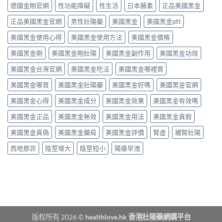
咁
買？
態
德國金剛官網
性功能障礙
性生活
日本藤素
正品美國黑金
秒
勁？
藥
劑
出
醫
效
正品美國黑金官網
男性壯陽藥
美國黑金
美國黑金ptt
型
到
師
持
的
持
話
美國黑金使用心得
美國黑金使用方法
美國黑金價格
續
真
久
「目
時
相、
30
前
美國黑金剛
美國黑金剛壯陽
美國黑金副作用
美國黑金功效
間、
用
分，
PE
正
法
雙
美國黑金台灣官網
美國黑金吃法
美國黑金哪裡買
最
確
與
效
有
用
香
機
美國黑金哪買
美國黑金壯陽藥
美國黑金好嗎
美國黑金官網
效
法
港
制
之
與
法
與
美國黑金心得
美國黑金成分
美國黑金效果
美國黑金有效嗎
一」
副
律
安
係
作
紅
全
美國黑金正品
美國黑金無效
美國黑金用法
美國黑金真假
邊
用
線〉
用
層
完
中
美國黑金真偽
美國黑金藥局
美國黑金評價
腎虛
補腎壯陽
法
意
整
完
思，
評
西地那非
陰莖增大
陰莖短小
陽痿早洩
整
邊
測
解
類
指
析〉
人
南〉
中
先
中
啱
食〉
中
版权所有 2026 ©
healthlove.hk 香港壯陽藥網購平台