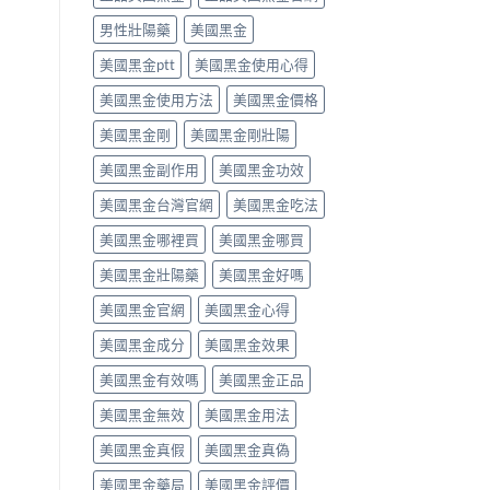
用
法
用
PE
法
律
男性壯陽藥
美國黑金
法
最
完
紅
與
有
整
美國黑金ptt
美國黑金使用心得
線〉
副
效
解
中
作
之
美國黑金使用方法
美國黑金價格
析〉
用
一」
中
完
係
美國黑金剛
美國黑金剛壯陽
整
邊
評
層
美國黑金副作用
美國黑金功效
測
意
指
思，
美國黑金台灣官網
美國黑金吃法
南〉
邊
中
類
美國黑金哪裡買
美國黑金哪買
人
先
美國黑金壯陽藥
美國黑金好嗎
啱
美國黑金官網
美國黑金心得
食〉
中
美國黑金成分
美國黑金效果
美國黑金有效嗎
美國黑金正品
美國黑金無效
美國黑金用法
美國黑金真假
美國黑金真偽
美國黑金藥局
美國黑金評價