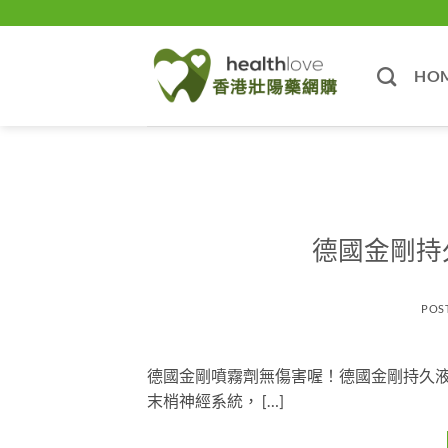
Skip
to
content
HO
德國金剛持
POS
德國金剛噴霧劑無傷害喔！德國金剛持久
末梢神經系統， […]