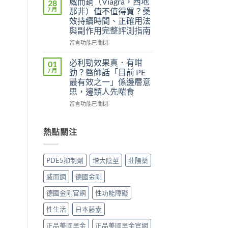
威而鋼（Viagra，西地
28
中
用
威
7 月
那非）值不值得買？藥
者
而
效持續時間、正確用法
真
鋼
與副作用完整評測指南
實
（Kamagra
評
Oral
在
留言功能已關閉
價
Jelly）
〈威
與
完
而
必利勁效果真．有咁
01
效
整
鋼
7 月
勁？醫師話「目前 PE
果
指
（Viagra，
最有效之一」係邊層意
分
南：
西
思，邊類人先啱食
析：
西
地
從
地
那
在
留言功能已關閉
秒
那
非）
〈必
出
非
值
利
到
液
不
勁
熱點關注
持
態
值
效
久
劑
得
果
30
型
買？
真．
PDE5抑制劑
增大陰莖
壯陽藥
分，
的
藥
有
雙
真
效
咁
威而鋼
德國金剛
效
相、
持
勁？
機
用
續
醫
德國金剛官網
性功能障礙
制
法
時
師
與
與
間、
話
性生活
日本藤素
安
香
正
「目
全
港
確
前
正品美國黑金
正品美國黑金官網