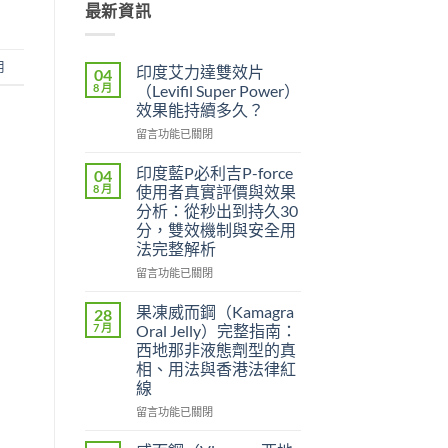
最新資訊
用
印度艾力達雙效片
04
8 月
（Levifil Super Power）
效果能持續多久？
在
留言功能已關閉
〈印
度
印度藍P必利吉P-force
04
艾
8 月
使用者真實評價與效果
力
分析：從秒出到持久30
達
分，雙效機制與安全用
雙
法完整解析
效
片
在
留言功能已關閉
（Levifil
〈印
Super
度
果凍威而鋼（Kamagra
28
Power）
藍
7 月
Oral Jelly）完整指南：
效
P
西地那非液態劑型的真
果
必
相、用法與香港法律紅
能
利
線
持
吉
續
P-
在
留言功能已關閉
多
force
〈果
久？〉
使
凍