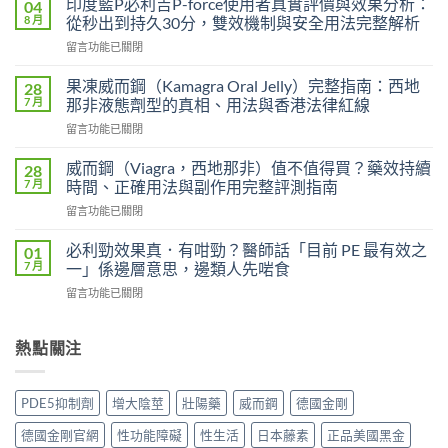
印度藍P必利吉P-force使用者真實評價與效果分析：
04
艾
8 月
從秒出到持久30分，雙效機制與安全用法完整解析
力
在
留言功能已關閉
達
〈印
雙
度
效
果凍威而鋼（Kamagra Oral Jelly）完整指南：西地
28
藍
片
7 月
那非液態劑型的真相、用法與香港法律紅線
P
（Levifil
在
留言功能已關閉
必
Super
〈果
利
Power）
凍
吉
威而鋼（Viagra，西地那非）值不值得買？藥效持續
28
效
威
P-
7 月
時間、正確用法與副作用完整評測指南
果
而
force
能
在
留言功能已關閉
鋼
使
持
〈威
（Kamagra
用
續
而
Oral
必利勁效果真．有咁勁？醫師話「目前 PE 最有效之
01
者
多
鋼
Jelly）
7 月
一」係邊層意思，邊類人先啱食
真
久？〉
（Viagra，
完
實
中
在
留言功能已關閉
西
整
評
〈必
地
指
價
利
那
南：
與
勁
熱點關注
非）
西
效
效
值
地
果
果
不
那
分
真．
值
非
PDE5抑制劑
增大陰莖
壯陽藥
威而鋼
德國金剛
析：
有
得
液
從
咁
買？
態
德國金剛官網
性功能障礙
性生活
日本藤素
正品美國黑金
秒
勁？
藥