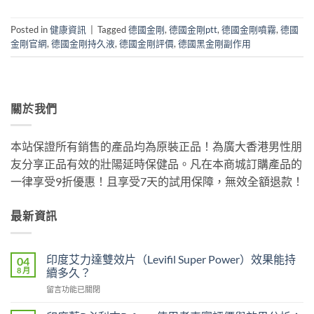
Posted in
健康資訊
|
Tagged
德國金剛
,
德國金剛ptt
,
德國金剛噴霧
,
德國
金剛官網
,
德國金剛持久液
,
德國金剛評價
,
德國黑金剛副作用
關於我們
本站保證所有銷售的產品均為原裝正品！為廣大香港男性朋
友分享正品有效的壯陽延時保健品。凡在本商城訂購產品的
一律享受9折優惠！且享受7天的試用保障，無效全額退款！
最新資訊
印度艾力達雙效片（Levifil Super Power）效果能持
04
8 月
續多久？
在
留言功能已關閉
〈印
度