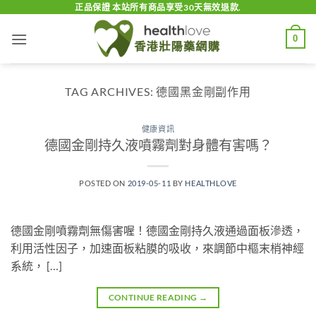
Skip
正品保證 本站所有商品享受30天無效退款.
to
0
content
TAG ARCHIVES:
德國黑金剛副作用
健康資訊
德國金剛持久液噴霧劑對身體有害嗎？
POSTED ON
2019-05-11
BY
HEALTHLOVE
德國金剛噴霧劑無傷害喔！德國金剛持久液通過面板滲透，
利用活性因子，加速面板粘膜的吸收，來調節中樞末梢神經
系統， […]
CONTINUE READING
→