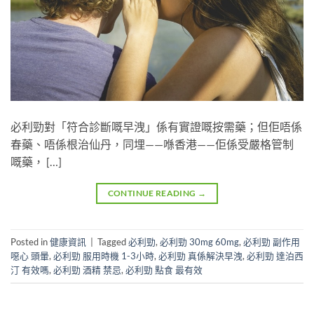
必利勁對「符合診斷嘅早洩」係有實證嘅按需藥；但佢唔係
春藥、唔係根治仙丹，同埋——喺香港——佢係受嚴格管制
嘅藥， […]
CONTINUE READING
→
Posted in
健康資訊
|
Tagged
必利勁
,
必利勁 30mg 60mg
,
必利勁 副作用
噁心 頭暈
,
必利勁 服用時機 1-3小時
,
必利勁 真係解決早洩
,
必利勁 達泊西
汀 有效嗎
,
必利勁 酒精 禁忌
,
必利勁 點食 最有效