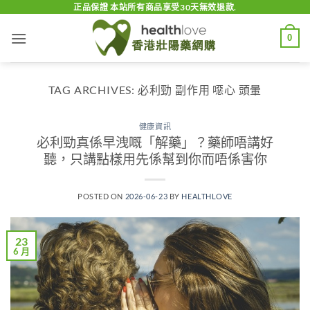
Skip
正品保證 本站所有商品享受30天無效退款.
to
0
content
TAG ARCHIVES:
必利勁 副作用 噁心 頭暈
健康資訊
必利勁真係早洩嘅「解藥」？藥師唔講好
聽，只講點樣用先係幫到你而唔係害你
POSTED ON
2026-06-23
BY
HEALTHLOVE
23
6 月