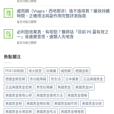
在
留言功能已關閉
必
Super
〈果
利
Power）
凍
吉
威而鋼（Viagra，西地那非）值不值得買？藥效持續
28
效
威
P-
7 月
時間、正確用法與副作用完整評測指南
果
而
force
能
在
留言功能已關閉
鋼
使
持
〈威
（Kamagra
用
續
而
Oral
必利勁效果真．有咁勁？醫師話「目前 PE 最有效之
01
者
多
鋼
Jelly）
7 月
一」係邊層意思，邊類人先啱食
真
久？〉
（Viagra，
完
實
中
在
留言功能已關閉
西
整
評
〈必
地
指
價
利
那
南：
與
勁
熱點關注
非）
西
效
效
值
地
果
果
不
那
分
真．
值
非
PDE5抑制劑
增大陰莖
壯陽藥
威而鋼
德國金剛
析：
有
得
液
從
咁
買？
態
德國金剛官網
性功能障礙
性生活
日本藤素
正品美國黑金
秒
勁？
藥
劑
出
醫
效
正品美國黑金官網
男性壯陽藥
美國黑金
美國黑金ptt
型
到
師
持
的
持
話
美國黑金使用心得
美國黑金使用方法
美國黑金價格
續
真
久
「目
時
相、
30
前
美國黑金剛
美國黑金剛壯陽
美國黑金副作用
美國黑金功效
間、
用
分，
PE
正
法
雙
美國黑金台灣官網
美國黑金吃法
美國黑金哪裡買
最
確
與
效