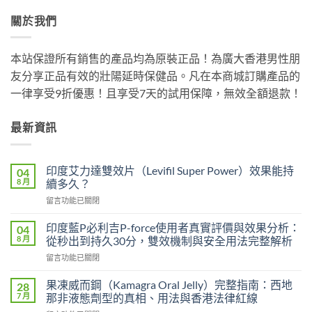
關於我們
本站保證所有銷售的產品均為原裝正品！為廣大香港男性朋
友分享正品有效的壯陽延時保健品。凡在本商城訂購產品的
一律享受9折優惠！且享受7天的試用保障，無效全額退款！
最新資訊
印度艾力達雙效片（Levifil Super Power）效果能持
04
8 月
續多久？
在
留言功能已關閉
〈印
度
印度藍P必利吉P-force使用者真實評價與效果分析：
04
艾
8 月
從秒出到持久30分，雙效機制與安全用法完整解析
力
在
留言功能已關閉
達
〈印
雙
度
效
果凍威而鋼（Kamagra Oral Jelly）完整指南：西地
28
藍
片
7 月
那非液態劑型的真相、用法與香港法律紅線
P
（Levifil