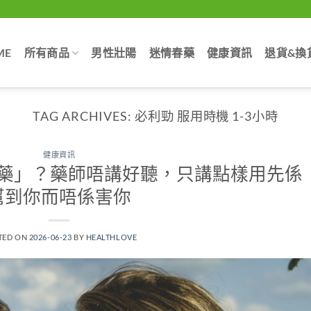
ME
所有商品
男性壯陽
迷情春藥
健康資訊
退貨&換
TAG ARCHIVES:
必利勁 服用時機 1-3小時
健康資訊
藥」？藥師唔講好聽，只講點樣用先係
幫到你而唔係害你
TED ON
2026-06-23
BY
HEALTHLOVE