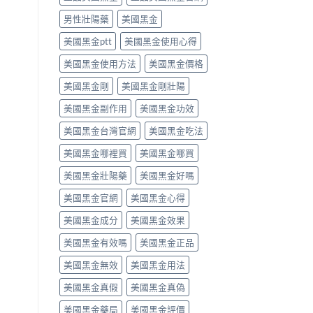
用
法
用
PE
法
律
男性壯陽藥
美國黑金
法
最
完
紅
與
有
整
美國黑金ptt
美國黑金使用心得
線〉
副
效
解
中
作
之
美國黑金使用方法
美國黑金價格
析〉
用
一」
中
完
係
美國黑金剛
美國黑金剛壯陽
整
邊
評
層
美國黑金副作用
美國黑金功效
測
意
指
思，
美國黑金台灣官網
美國黑金吃法
南〉
邊
中
類
美國黑金哪裡買
美國黑金哪買
人
先
美國黑金壯陽藥
美國黑金好嗎
啱
美國黑金官網
美國黑金心得
食〉
中
美國黑金成分
美國黑金效果
美國黑金有效嗎
美國黑金正品
美國黑金無效
美國黑金用法
美國黑金真假
美國黑金真偽
美國黑金藥局
美國黑金評價