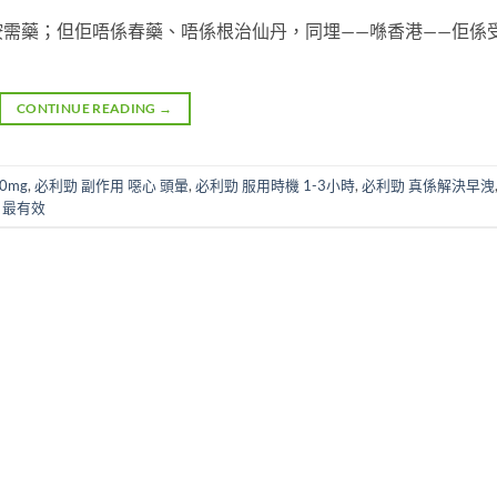
需藥；但佢唔係春藥、唔係根治仙丹，同埋——喺香港——佢係
CONTINUE READING
→
0mg
,
必利勁 副作用 噁心 頭暈
,
必利勁 服用時機 1-3小時
,
必利勁 真係解決早洩
 最有效