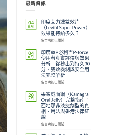
最新資訊
印度艾力達雙效片
04
8 月
（Levifil Super Power）
效果能持續多久？
在
留言功能已關閉
〈印
度
印度藍P必利吉P-force
04
艾
8 月
使用者真實評價與效果
力
分析：從秒出到持久30
達
分，雙效機制與安全用
雙
法完整解析
效
片
在
留言功能已關閉
（Levifil
〈印
Super
度
果凍威而鋼（Kamagra
28
Power）
藍
7 月
Oral Jelly）完整指南：
效
P
西地那非液態劑型的真
果
必
相、用法與香港法律紅
能
利
線
持
吉
續
P-
在
留言功能已關閉
多
force
〈果
久？〉
使
凍