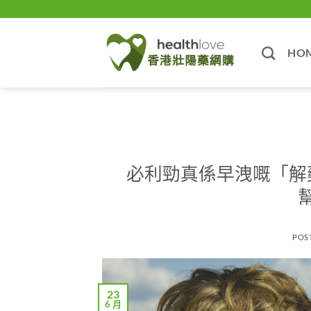
Skip
to
content
HO
必利勁真係早洩嘅「解
POS
23
6 月