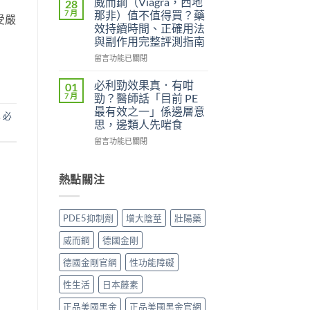
威而鋼（Viagra，西地
28
中
用
威
7 月
那非）值不值得買？藥
受嚴
者
而
效持續時間、正確用法
真
鋼
與副作用完整評測指南
實
（Kamagra
評
Oral
在
留言功能已關閉
價
Jelly）
〈威
與
完
而
必利勁效果真．有咁
01
效
整
鋼
7 月
勁？醫師話「目前 PE
果
指
（Viagra，
最有效之一」係邊層意
分
,
必
南：
西
思，邊類人先啱食
析：
西
地
從
地
那
在
留言功能已關閉
秒
那
非）
〈必
出
非
值
利
到
液
不
勁
熱點關注
持
態
值
效
久
劑
得
果
30
型
買？
真．
PDE5抑制劑
增大陰莖
壯陽藥
分，
的
藥
有
雙
真
效
咁
威而鋼
德國金剛
效
相、
持
勁？
機
用
續
醫
德國金剛官網
性功能障礙
制
法
時
師
與
與
間、
話
性生活
日本藤素
安
香
正
「目
全
港
確
前
正品美國黑金
正品美國黑金官網