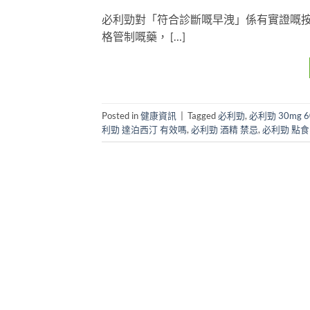
必利勁對「符合診斷嘅早洩」係有實證嘅按
格管制嘅藥， […]
Posted in
健康資訊
|
Tagged
必利勁
,
必利勁 30mg 6
利勁 達泊西汀 有效嗎
,
必利勁 酒精 禁忌
,
必利勁 點食