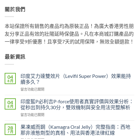
關於我們
本站保證所有銷售的產品均為原裝正品！為廣大香港男性朋
友分享正品有效的壯陽延時保健品。凡在本商城訂購產品的
一律享受9折優惠！且享受7天的試用保障，無效全額退款！
最新資訊
印度艾力達雙效片（Levifil Super Power）效果能持
04
8 月
續多久？
在
留言功能已關閉
〈印
度
印度藍P必利吉P-force使用者真實評價與效果分析：
04
艾
8 月
從秒出到持久30分，雙效機制與安全用法完整解析
力
在
留言功能已關閉
達
〈印
雙
度
效
果凍威而鋼（Kamagra Oral Jelly）完整指南：西地
28
藍
片
7 月
那非液態劑型的真相、用法與香港法律紅線
P
（Levifil