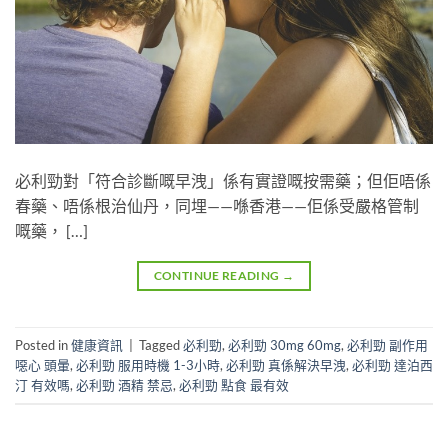
必利勁對「符合診斷嘅早洩」係有實證嘅按需藥；但佢唔係
春藥、唔係根治仙丹，同埋——喺香港——佢係受嚴格管制
嘅藥， […]
CONTINUE READING
→
Posted in
健康資訊
|
Tagged
必利勁
,
必利勁 30mg 60mg
,
必利勁 副作用
噁心 頭暈
,
必利勁 服用時機 1-3小時
,
必利勁 真係解決早洩
,
必利勁 達泊西
汀 有效嗎
,
必利勁 酒精 禁忌
,
必利勁 點食 最有效