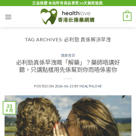
Skip
正品保證 本站所有商品享受30天無效退款.
to
0
content
TAG ARCHIVES:
必利勁 真係解決早洩
健康資訊
必利勁真係早洩嘅「解藥」？藥師唔講好
聽，只講點樣用先係幫到你而唔係害你
POSTED ON
2026-06-23
BY
HEALTHLOVE
23
6 月