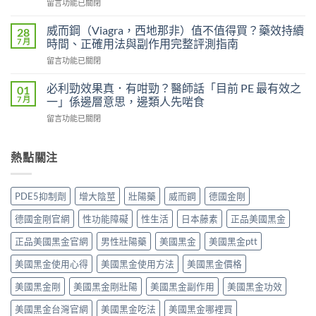
在
留言功能已關閉
必
Super
〈果
利
Power）
凍
吉
威而鋼（Viagra，西地那非）值不值得買？藥效持續
28
效
威
P-
7 月
時間、正確用法與副作用完整評測指南
果
而
force
能
在
留言功能已關閉
鋼
使
持
〈威
（Kamagra
用
續
而
Oral
必利勁效果真．有咁勁？醫師話「目前 PE 最有效之
01
者
多
鋼
Jelly）
7 月
一」係邊層意思，邊類人先啱食
真
久？〉
（Viagra，
完
實
中
在
留言功能已關閉
西
整
評
〈必
地
指
價
利
那
南：
與
勁
熱點關注
非）
西
效
效
值
地
果
果
不
那
分
真．
值
非
PDE5抑制劑
增大陰莖
壯陽藥
威而鋼
德國金剛
析：
有
得
液
從
咁
買？
態
德國金剛官網
性功能障礙
性生活
日本藤素
正品美國黑金
秒
勁？
藥
劑
出
醫
效
正品美國黑金官網
男性壯陽藥
美國黑金
美國黑金ptt
型
到
師
持
的
持
話
美國黑金使用心得
美國黑金使用方法
美國黑金價格
續
真
久
「目
時
相、
30
前
美國黑金剛
美國黑金剛壯陽
美國黑金副作用
美國黑金功效
間、
用
分，
PE
正
法
雙
美國黑金台灣官網
美國黑金吃法
美國黑金哪裡買
最
確
與
效