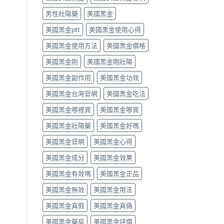
用
法
用
PE
法
律
男性壯陽藥
美國黑金
法
最
完
紅
與
有
整
美國黑金ptt
美國黑金使用心得
線〉
副
效
解
中
作
之
美國黑金使用方法
美國黑金價格
析〉
用
一」
中
完
係
美國黑金剛
美國黑金剛壯陽
整
邊
評
層
美國黑金副作用
美國黑金功效
測
意
指
思，
美國黑金台灣官網
美國黑金吃法
南〉
邊
中
類
美國黑金哪裡買
美國黑金哪買
人
先
美國黑金壯陽藥
美國黑金好嗎
啱
美國黑金官網
美國黑金心得
食〉
中
美國黑金成分
美國黑金效果
美國黑金有效嗎
美國黑金正品
美國黑金無效
美國黑金用法
美國黑金真假
美國黑金真偽
美國黑金藥局
美國黑金評價