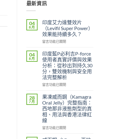
最新資訊
印度艾力達雙效片
04
8 月
（Levifil Super Power）
效果能持續多久？
在
留言功能已關閉
〈印
度
印度藍P必利吉P-force
04
艾
8 月
使用者真實評價與效果
力
分析：從秒出到持久30
達
分，雙效機制與安全用
雙
法完整解析
效
片
在
留言功能已關閉
（Levifil
〈印
Super
度
果凍威而鋼（Kamagra
28
Power）
藍
7 月
Oral Jelly）完整指南：
效
P
西地那非液態劑型的真
果
必
相、用法與香港法律紅
能
利
線
持
吉
續
P-
在
留言功能已關閉
多
force
〈果
久？〉
使
凍