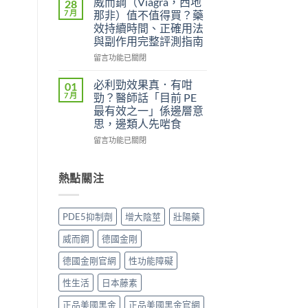
威而鋼（Viagra，西地
28
中
用
威
7 月
那非）值不值得買？藥
者
而
效持續時間、正確用法
真
鋼
與副作用完整評測指南
實
（Kamagra
評
Oral
在
留言功能已關閉
價
Jelly）
〈威
與
完
而
必利勁效果真．有咁
01
效
整
鋼
7 月
勁？醫師話「目前 PE
果
指
（Viagra，
最有效之一」係邊層意
分
南：
西
思，邊類人先啱食
析：
西
地
從
地
那
在
留言功能已關閉
秒
那
非）
〈必
出
非
值
利
到
液
不
勁
熱點關注
持
態
值
效
久
劑
得
果
30
型
買？
真．
PDE5抑制劑
增大陰莖
壯陽藥
分，
的
藥
有
雙
真
效
咁
威而鋼
德國金剛
效
相、
持
勁？
機
用
續
醫
德國金剛官網
性功能障礙
制
法
時
師
與
與
間、
話
性生活
日本藤素
安
香
正
「目
全
港
確
前
正品美國黑金
正品美國黑金官網