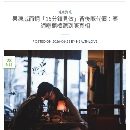
健康資訊
果凍威而鋼「15分鐘見效」背後嘅代價：藥
師喺櫃檯聽到嘅真相
POSTED ON
2026-06-23
BY
HEALTHLOVE
23
6 月