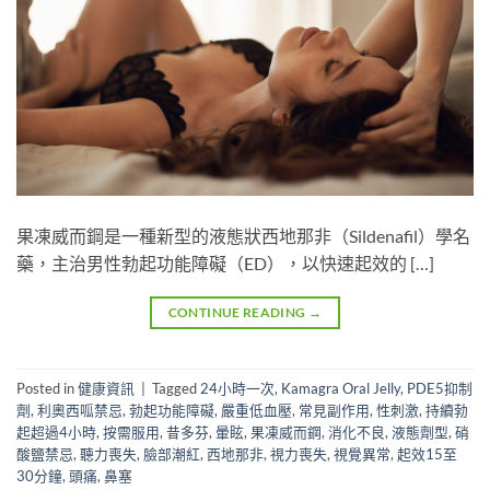
果凍威而鋼是一種新型的液態狀西地那非（Sildenafil）學名
藥，主治男性勃起功能障礙（ED），以快速起效的 […]
CONTINUE READING
→
Posted in
健康資訊
|
Tagged
24小時一次
,
Kamagra Oral Jelly
,
PDE5抑制
劑
,
利奧西呱禁忌
,
勃起功能障礙
,
嚴重低血壓
,
常見副作用
,
性刺激
,
持續勃
起超過4小時
,
按需服用
,
昔多芬
,
暈眩
,
果凍威而鋼
,
消化不良
,
液態劑型
,
硝
酸鹽禁忌
,
聽力喪失
,
臉部潮紅
,
西地那非
,
視力喪失
,
視覺異常
,
起效15至
30分鐘
,
頭痛
,
鼻塞