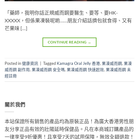
「藥師，我明你話正規威而鋼要醫生、要等、要HK-
XXXXX，但係果凍裝呢啲……朋友介紹話擠包就食得、又有
芒果味 […]
CONTINUE READING
→
Posted in
健康資訊
|
Tagged
Kamagra Oral Jelly 香港
,
果凍威而鋼
,
果凍
威而鋼 副作用
,
果凍威而鋼 安全嗎
,
果凍威而鋼 快速起效
,
果凍威而鋼 未
經註冊
關於我們
本站保證所有銷售的產品均為原裝正品！為廣大香港男性朋
友分享正品有效的壯陽延時保健品。凡在本商城訂購產品的
一律享受9折優惠！且享受7天的試用保障，無效全額退款！