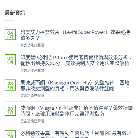
最新資訊
印度艾力達雙效片（Levifil Super Power）效果能持
04
8 月
續多久？
在
留言功能已關閉
〈印
度
印度藍P必利吉P-force使用者真實評價與效果分析：
04
艾
8 月
從秒出到持久30分，雙效機制與安全用法完整解析
力
在
留言功能已關閉
達
〈印
雙
度
效
果凍威而鋼（Kamagra Oral Jelly）完整指南：西地
28
藍
片
7 月
那非液態劑型的真相、用法與香港法律紅線
P
（Levifil
在
留言功能已關閉
必
Super
〈果
利
Power）
凍
吉
威而鋼（Viagra，西地那非）值不值得買？藥效持續
28
效
威
P-
7 月
時間、正確用法與副作用完整評測指南
果
而
force
能
在
留言功能已關閉
鋼
使
持
〈威
（Kamagra
用
續
而
Oral
必利勁效果真．有咁勁？醫師話「目前 PE 最有效之
01
者
多
鋼
Jelly）
7 月