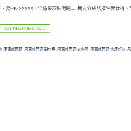
要HK-XXXXX，但係果凍裝呢啲……朋友介紹話擠包就食得、
CONTINUE READING
→
港
,
果凍威而鋼
,
果凍威而鋼 副作用
,
果凍威而鋼 安全嗎
,
果凍威而鋼 快速起效
,
果