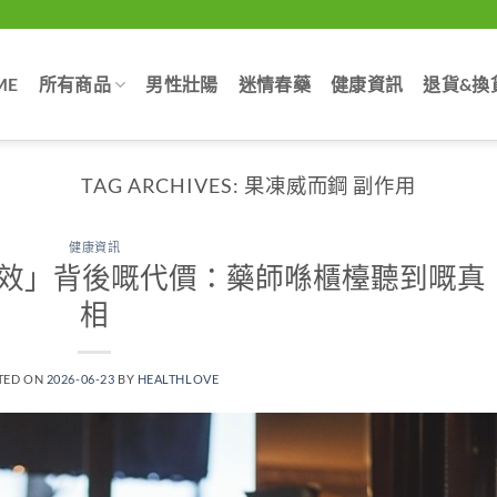
ME
所有商品
男性壯陽
迷情春藥
健康資訊
退貨&換
TAG ARCHIVES:
果凍威而鋼 副作用
健康資訊
見效」背後嘅代價：藥師喺櫃檯聽到嘅真
相
TED ON
2026-06-23
BY
HEALTHLOVE