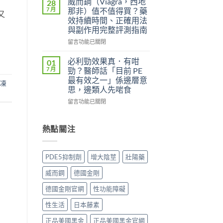
威而鋼（Viagra，西地
28
中
用
威
7 月
那非）值不值得買？藥
又
者
而
效持續時間、正確用法
真
鋼
與副作用完整評測指南
實
（Kamagra
評
Oral
在
留言功能已關閉
價
Jelly）
〈威
與
完
而
必利勁效果真．有咁
01
效
整
鋼
7 月
勁？醫師話「目前 PE
果
指
（Viagra，
最有效之一」係邊層意
分
凍
南：
西
思，邊類人先啱食
析：
西
地
從
地
那
在
留言功能已關閉
秒
那
非）
〈必
出
非
值
利
到
液
不
勁
熱點關注
持
態
值
效
久
劑
得
果
30
型
買？
真．
PDE5抑制劑
增大陰莖
壯陽藥
分，
的
藥
有
雙
真
效
咁
威而鋼
德國金剛
效
相、
持
勁？
機
用
續
醫
德國金剛官網
性功能障礙
制
法
時
師
與
與
間、
話
性生活
日本藤素
安
香
正
「目
全
港
確
前
正品美國黑金
正品美國黑金官網