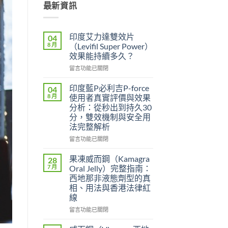
最新資訊
印度艾力達雙效片
04
8 月
（Levifil Super Power）
效果能持續多久？
在
留言功能已關閉
〈印
度
印度藍P必利吉P-force
04
艾
8 月
使用者真實評價與效果
力
分析：從秒出到持久30
達
分，雙效機制與安全用
雙
法完整解析
效
片
在
留言功能已關閉
（Levifil
〈印
Super
度
果凍威而鋼（Kamagra
28
Power）
藍
7 月
Oral Jelly）完整指南：
效
P
西地那非液態劑型的真
果
必
相、用法與香港法律紅
能
利
線
持
吉
續
P-
在
留言功能已關閉
多
force
〈果
久？〉
使
凍