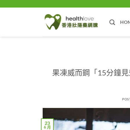
Skip
to
content
HO
果凍威而鋼「15分鐘
POS
23
6 月