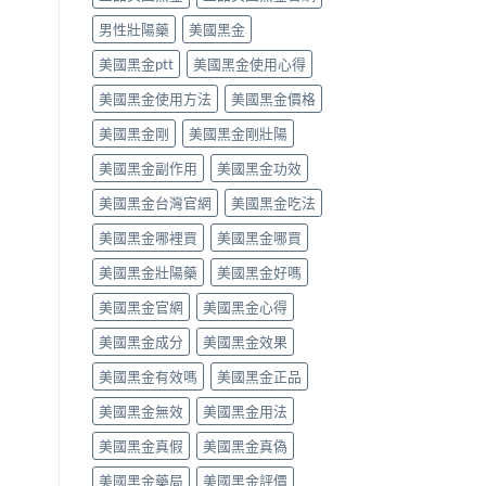
用
法
用
PE
法
律
男性壯陽藥
美國黑金
法
最
完
紅
與
有
整
美國黑金ptt
美國黑金使用心得
線〉
副
效
解
中
作
之
美國黑金使用方法
美國黑金價格
析〉
用
一」
中
完
係
美國黑金剛
美國黑金剛壯陽
整
邊
評
層
美國黑金副作用
美國黑金功效
測
意
指
思，
美國黑金台灣官網
美國黑金吃法
南〉
邊
中
類
美國黑金哪裡買
美國黑金哪買
人
先
美國黑金壯陽藥
美國黑金好嗎
啱
美國黑金官網
美國黑金心得
食〉
中
美國黑金成分
美國黑金效果
美國黑金有效嗎
美國黑金正品
美國黑金無效
美國黑金用法
美國黑金真假
美國黑金真偽
美國黑金藥局
美國黑金評價