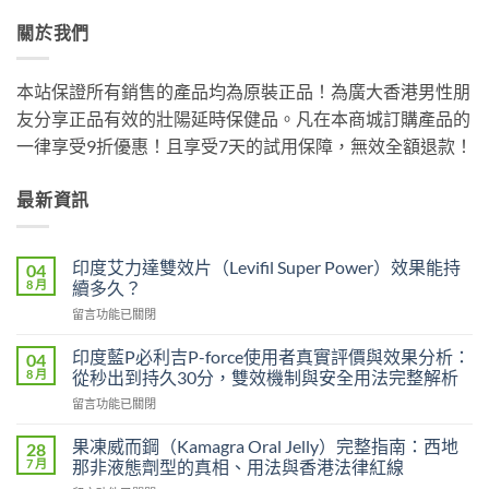
關於我們
本站保證所有銷售的產品均為原裝正品！為廣大香港男性朋
友分享正品有效的壯陽延時保健品。凡在本商城訂購產品的
一律享受9折優惠！且享受7天的試用保障，無效全額退款！
最新資訊
印度艾力達雙效片（Levifil Super Power）效果能持
04
8 月
續多久？
在
留言功能已關閉
〈印
度
印度藍P必利吉P-force使用者真實評價與效果分析：
04
艾
8 月
從秒出到持久30分，雙效機制與安全用法完整解析
力
在
留言功能已關閉
達
〈印
雙
度
效
果凍威而鋼（Kamagra Oral Jelly）完整指南：西地
28
藍
片
7 月
那非液態劑型的真相、用法與香港法律紅線
P
（Levifil