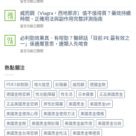
在
留言功能已關閉
必
Super
〈果
利
Power）
凍
吉
威而鋼（Viagra，西地那非）值不值得買？藥效持續
28
效
威
P-
7 月
時間、正確用法與副作用完整評測指南
果
而
force
能
在
留言功能已關閉
鋼
使
持
〈威
（Kamagra
用
續
而
Oral
必利勁效果真．有咁勁？醫師話「目前 PE 最有效之
01
者
多
鋼
Jelly）
7 月
一」係邊層意思，邊類人先啱食
真
久？〉
（Viagra，
完
實
中
在
留言功能已關閉
西
整
評
〈必
地
指
價
利
那
南：
與
勁
熱點關注
非）
西
效
效
值
地
果
果
不
那
分
真．
值
非
PDE5抑制劑
增大陰莖
壯陽藥
威而鋼
德國金剛
析：
有
得
液
從
咁
買？
態
德國金剛官網
性功能障礙
性生活
日本藤素
正品美國黑金
秒
勁？
藥
劑
出
醫
效
正品美國黑金官網
男性壯陽藥
美國黑金
美國黑金ptt
型
到
師
持
的
持
話
美國黑金使用心得
美國黑金使用方法
美國黑金價格
續
真
久
「目
時
相、
30
前
美國黑金剛
美國黑金剛壯陽
美國黑金副作用
美國黑金功效
間、
用
分，
PE
正
法
雙
美國黑金台灣官網
美國黑金吃法
美國黑金哪裡買
最
確
與
效