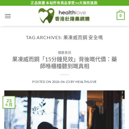
Skip
正品保證 本站所有商品享受30天無效退款.
to
0
content
TAG ARCHIVES:
果凍威而鋼 安全嗎
健康資訊
果凍威而鋼「15分鐘見效」背後嘅代價：藥
師喺櫃檯聽到嘅真相
POSTED ON
2026-06-23
BY
HEALTHLOVE
23
6 月