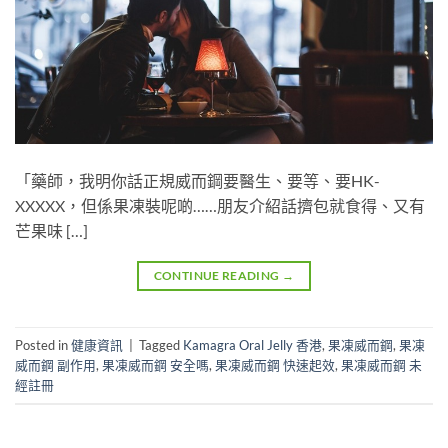
「藥師，我明你話正規威而鋼要醫生、要等、要HK-
XXXXX，但係果凍裝呢啲……朋友介紹話擠包就食得、又有
芒果味 […]
CONTINUE READING
→
Posted in
健康資訊
|
Tagged
Kamagra Oral Jelly 香港
,
果凍威而鋼
,
果凍
威而鋼 副作用
,
果凍威而鋼 安全嗎
,
果凍威而鋼 快速起效
,
果凍威而鋼 未
經註冊