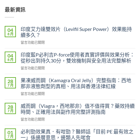
最新資訊
印度艾力達雙效片（Levifil Super Power）效果能持
04
8 月
續多久？
在
留言功能已關閉
〈印
度
印度藍P必利吉P-force使用者真實評價與效果分析：
04
艾
8 月
從秒出到持久30分，雙效機制與安全用法完整解析
力
在
留言功能已關閉
達
〈印
雙
度
效
果凍威而鋼（Kamagra Oral Jelly）完整指南：西地
28
藍
片
7 月
那非液態劑型的真相、用法與香港法律紅線
P
（Levifil
在
留言功能已關閉
必
Super
〈果
利
Power）
凍
吉
威而鋼（Viagra，西地那非）值不值得買？藥效持續
28
效
威
P-
7 月
時間、正確用法與副作用完整評測指南
果
而
force
能
在
留言功能已關閉
鋼
使
持
〈威
（Kamagra
用
續
而
Oral
必利勁效果真．有咁勁？醫師話「目前 PE 最有效之
01
者
多
鋼
Jelly）
7 月
一」係邊層意思，邊類人先啱食
真
久？〉