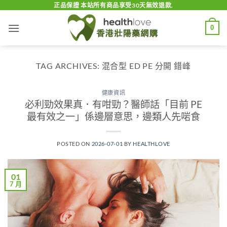
Skip
正品保證 本站所有商品享受30天無效退款.
to
0
content
TAG ARCHIVES:
混合型 ED PE 分開 錯峰
健康資訊
必利勁效果真．有咁勁？醫師話「目前 PE
最有效之一」係邊層意思，邊類人先啱食
POSTED ON
2026-07-01
BY
HEALTHLOVE
01
7 月