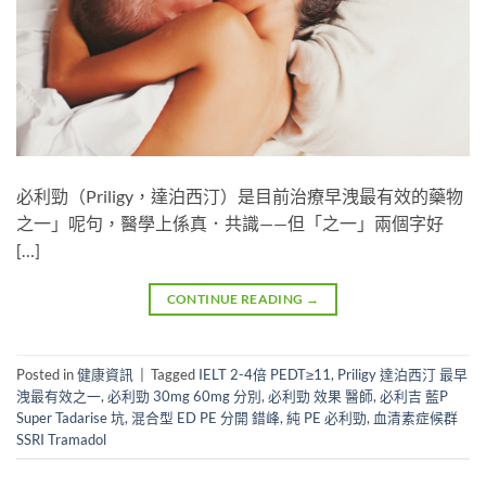
必利勁（Priligy，達泊西汀）是目前治療早洩最有效的藥物
之一」呢句，醫學上係真．共識——但「之一」兩個字好
[…]
CONTINUE READING
→
Posted in
健康資訊
|
Tagged
IELT 2-4倍 PEDT≥11
,
Priligy 達泊西汀 最早
洩最有效之一
,
必利勁 30mg 60mg 分別
,
必利勁 效果 醫師
,
必利吉 藍P
Super Tadarise 坑
,
混合型 ED PE 分開 錯峰
,
純 PE 必利勁
,
血清素症候群
SSRI Tramadol