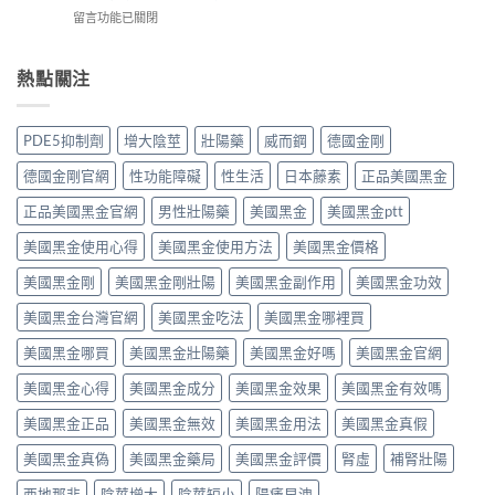
（Viagra，
完
實
中
在
留言功能已關閉
西
整
評
〈必
地
指
價
利
那
南：
與
勁
熱點關注
非）
西
效
效
值
地
果
果
不
那
分
真．
值
非
PDE5抑制劑
增大陰莖
壯陽藥
威而鋼
德國金剛
析：
有
得
液
從
咁
買？
態
德國金剛官網
性功能障礙
性生活
日本藤素
正品美國黑金
秒
勁？
藥
劑
出
醫
效
正品美國黑金官網
男性壯陽藥
美國黑金
美國黑金ptt
型
到
師
持
的
持
話
美國黑金使用心得
美國黑金使用方法
美國黑金價格
續
真
久
「目
時
相、
30
前
美國黑金剛
美國黑金剛壯陽
美國黑金副作用
美國黑金功效
間、
用
分，
PE
正
法
雙
美國黑金台灣官網
美國黑金吃法
美國黑金哪裡買
最
確
與
效
有
用
香
機
美國黑金哪買
美國黑金壯陽藥
美國黑金好嗎
美國黑金官網
效
法
港
制
之
與
法
與
美國黑金心得
美國黑金成分
美國黑金效果
美國黑金有效嗎
一」
副
律
安
係
作
紅
全
美國黑金正品
美國黑金無效
美國黑金用法
美國黑金真假
邊
用
線〉
用
層
完
中
美國黑金真偽
美國黑金藥局
美國黑金評價
腎虛
補腎壯陽
法
意
整
完
思，
評
西地那非
陰莖增大
陰莖短小
陽痿早洩