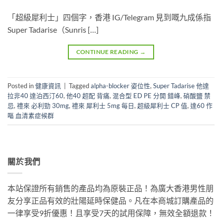
「超級犀利士」四個字，香港 IG/Telegram 見到嘅九成係指
Super Tadarise（Sunris […]
CONTINUE READING
→
Posted in
健康資訊
|
Tagged
alpha-blocker 姿位性
,
Super Tadarise 他達
拉非40 達泊西汀60
,
他40 超配 背痛
,
混合型 ED PE 分開 錯峰
,
硝酸鹽 禁
忌
,
禮來 必利勁 30mg
,
禮來 犀利士 5mg 每日
,
超級犀利士 CP 值
,
達60 作
嘔 血清素症候群
關於我們
本站保證所有銷售的產品均為原裝正品！為廣大香港男性朋
友分享正品有效的壯陽延時保健品。凡在本商城訂購產品的
一律享受9折優惠！且享受7天的試用保障，無效全額退款！