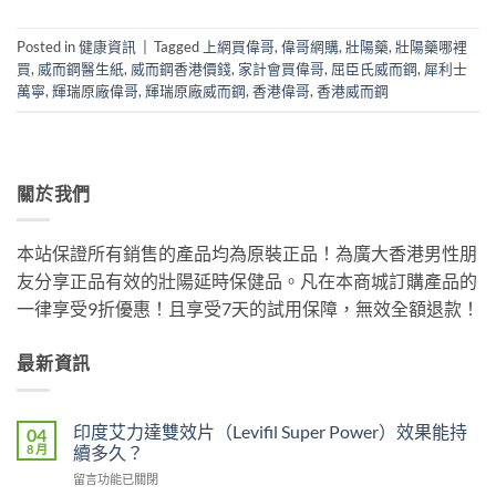
Posted in
健康資訊
|
Tagged
上網買偉哥
,
偉哥網購
,
壯陽藥
,
壯陽藥哪裡
買
,
威而鋼醫生紙
,
威而鋼香港價錢
,
家計會買偉哥
,
屈臣氏威而鋼
,
犀利士
萬寧
,
輝瑞原廠偉哥
,
輝瑞原廠威而鋼
,
香港偉哥
,
香港威而鋼
關於我們
本站保證所有銷售的產品均為原裝正品！為廣大香港男性朋
友分享正品有效的壯陽延時保健品。凡在本商城訂購產品的
一律享受9折優惠！且享受7天的試用保障，無效全額退款！
最新資訊
印度艾力達雙效片（Levifil Super Power）效果能持
04
8 月
續多久？
在
留言功能已關閉