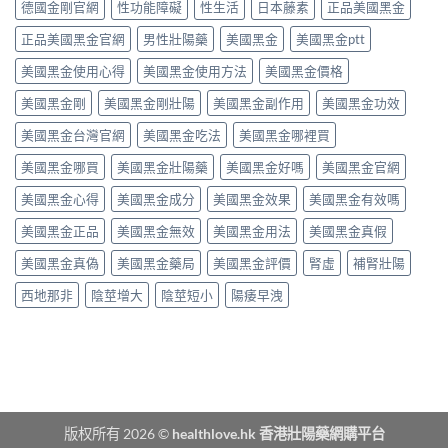
買？
態
德國金剛官網
性功能障礙
性生活
日本藤素
正品美國黑金
秒
勁？
藥
劑
出
醫
效
正品美國黑金官網
男性壯陽藥
美國黑金
美國黑金ptt
型
到
師
持
的
持
話
美國黑金使用心得
美國黑金使用方法
美國黑金價格
續
真
久
「目
時
相、
30
前
美國黑金剛
美國黑金剛壯陽
美國黑金副作用
美國黑金功效
間、
用
分，
PE
正
法
雙
美國黑金台灣官網
美國黑金吃法
美國黑金哪裡買
最
確
與
效
有
用
香
機
美國黑金哪買
美國黑金壯陽藥
美國黑金好嗎
美國黑金官網
效
法
港
制
之
與
法
與
美國黑金心得
美國黑金成分
美國黑金效果
美國黑金有效嗎
一」
副
律
安
係
作
紅
全
美國黑金正品
美國黑金無效
美國黑金用法
美國黑金真假
邊
用
線〉
用
層
完
中
美國黑金真偽
美國黑金藥局
美國黑金評價
腎虛
補腎壯陽
法
意
整
完
思，
評
西地那非
陰莖增大
陰莖短小
陽痿早洩
整
邊
測
解
類
指
析〉
人
南〉
中
先
中
啱
食〉
中
版权所有 2026 ©
healthlove.hk 香港壯陽藥網購平台