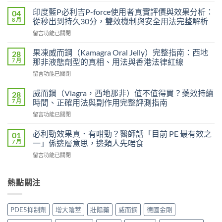
〈印
度
印度藍P必利吉P-force使用者真實評價與效果分析：
04
艾
8 月
從秒出到持久30分，雙效機制與安全用法完整解析
力
在
留言功能已關閉
達
〈印
雙
度
效
果凍威而鋼（Kamagra Oral Jelly）完整指南：西地
28
藍
片
7 月
那非液態劑型的真相、用法與香港法律紅線
P
（Levifil
在
留言功能已關閉
必
Super
〈果
利
Power）
凍
吉
威而鋼（Viagra，西地那非）值不值得買？藥效持續
28
效
威
P-
7 月
時間、正確用法與副作用完整評測指南
果
而
force
能
在
留言功能已關閉
鋼
使
持
〈威
（Kamagra
用
續
而
Oral
必利勁效果真．有咁勁？醫師話「目前 PE 最有效之
01
者
多
鋼
Jelly）
7 月
一」係邊層意思，邊類人先啱食
真
久？〉
（Viagra，
完
實
中
在
留言功能已關閉
西
整
評
〈必
地
指
價
利
那
南：
與
勁
熱點關注
非）
西
效
效
值
地
果
果
不
那
分
真．
值
非
PDE5抑制劑
增大陰莖
壯陽藥
威而鋼
德國金剛
析：
有
得
液
從
咁