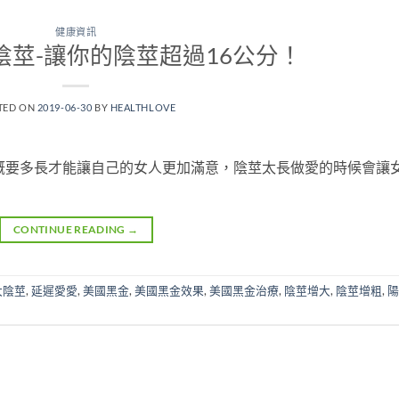
健康資訊
陰莖-讓你的陰莖超過16公分！
TED ON
2019-06-30
BY
HEALTHLOVE
概要多長才能讓自己的女人更加滿意，陰莖太長做愛的時候會讓
CONTINUE READING
→
大陰莖
,
延遲愛愛
,
美國黑金
,
美國黑金效果
,
美國黑金治療
,
陰莖增大
,
陰莖增粗
,
陽