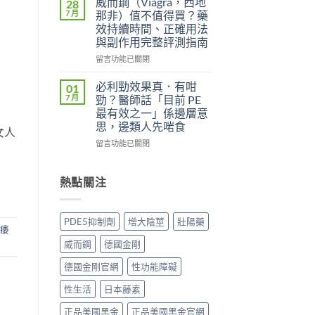
威而鋼（Viagra，西地
28
中
用
威
7 月
那非）值不值得買？藥
者
而
效持續時間、正確用法
真
鋼
與副作用完整評測指南
實
（Kamagra
評
Oral
在
留言功能已關閉
價
Jelly）
〈威
與
完
而
必利勁效果真．有咁
01
效
整
鋼
7 月
勁？醫師話「目前 PE
果
指
（Viagra，
最有效之一」係邊層意
分
南：
西
思，邊類人先啱食
析：
西
女人
地
從
地
那
在
留言功能已關閉
秒
那
非）
〈必
出
非
值
利
到
液
不
勁
熱點關注
持
態
值
效
久
劑
得
果
30
型
買？
真．
PDE5抑制劑
增大陰莖
壯陽藥
分，
的
藥
有
痿
雙
真
效
咁
威而鋼
德國金剛
效
相、
持
勁？
機
用
續
醫
德國金剛官網
性功能障礙
制
法
時
師
與
與
間、
話
性生活
日本藤素
安
香
正
「目
全
港
確
前
正品美國黑金
正品美國黑金官網