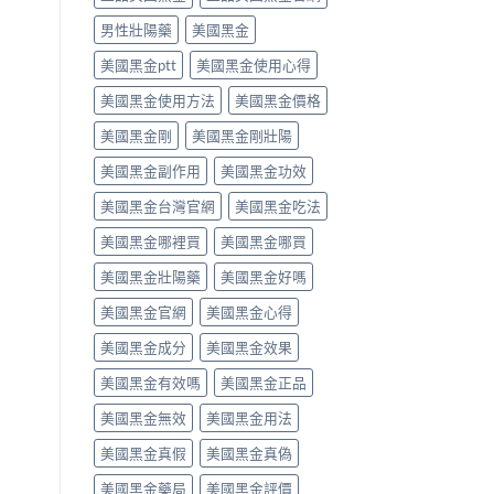
用
法
用
PE
法
律
男性壯陽藥
美國黑金
法
最
完
紅
與
有
整
美國黑金ptt
美國黑金使用心得
線〉
副
效
解
中
作
之
美國黑金使用方法
美國黑金價格
析〉
用
一」
中
完
係
美國黑金剛
美國黑金剛壯陽
整
邊
評
層
美國黑金副作用
美國黑金功效
測
意
指
思，
美國黑金台灣官網
美國黑金吃法
南〉
邊
中
類
美國黑金哪裡買
美國黑金哪買
人
先
美國黑金壯陽藥
美國黑金好嗎
啱
美國黑金官網
美國黑金心得
食〉
中
美國黑金成分
美國黑金效果
美國黑金有效嗎
美國黑金正品
美國黑金無效
美國黑金用法
美國黑金真假
美國黑金真偽
美國黑金藥局
美國黑金評價