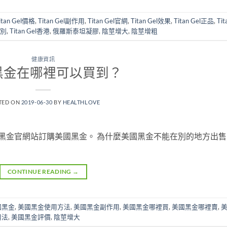
itan Gel價格
,
Titan Gel副作用
,
Titan Gel官網
,
Titan Gel效果
,
Titan Gel正品
,
Tit
辨別
,
Titan Gel香港
,
俄羅斯泰坦凝膠
,
陰莖增大
,
陰莖增粗
健康資訊
黑金在哪裡可以買到？
TED ON
2019-06-30
BY
HEALTHLOVE
黑金官網站訂購美國黑金。 為什麼美國黑金不能在別的地方出售
CONTINUE READING
→
國黑金
,
美國黑金使用方法
,
美國黑金副作用
,
美國黑金哪裡買
,
美國黑金哪裡賣
,
用法
,
美國黑金評價
,
陰莖增大