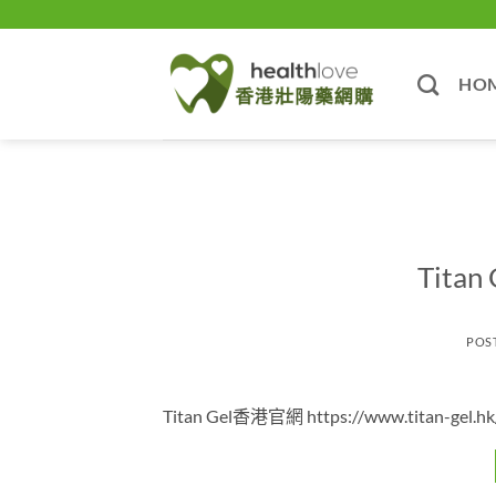
Skip
to
content
HO
Tit
POS
Titan Gel香港官網 https://www.titan-gel.