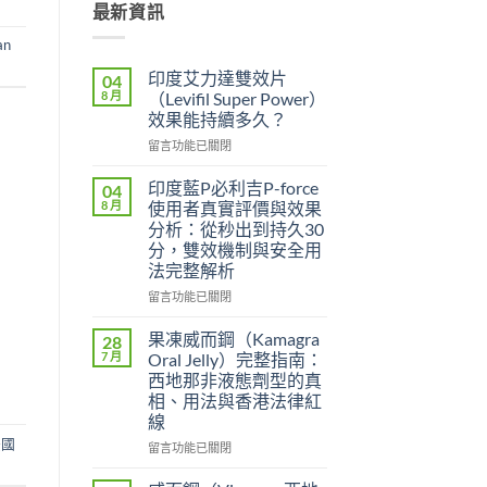
最新資訊
an
印度艾力達雙效片
04
8 月
（Levifil Super Power）
效果能持續多久？
在
留言功能已關閉
〈印
度
印度藍P必利吉P-force
04
艾
8 月
使用者真實評價與效果
力
分析：從秒出到持久30
達
分，雙效機制與安全用
雙
法完整解析
效
片
在
留言功能已關閉
（Levifil
〈印
Super
度
果凍威而鋼（Kamagra
28
Power）
藍
7 月
Oral Jelly）完整指南：
效
P
西地那非液態劑型的真
果
必
相、用法與香港法律紅
能
利
線
持
吉
續
美國
P-
在
留言功能已關閉
多
force
〈果
久？〉
使
凍