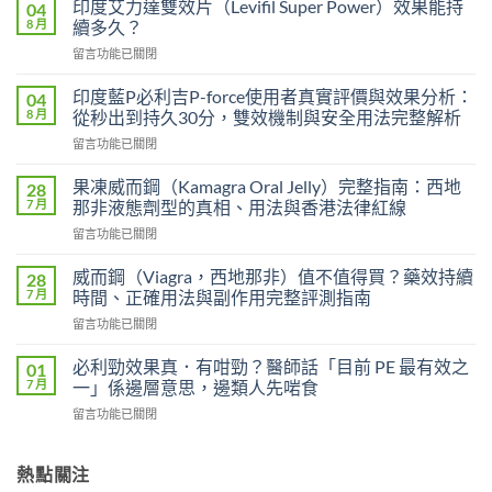
印度艾力達雙效片（Levifil Super Power）效果能持
04
8 月
續多久？
在
留言功能已關閉
〈印
度
印度藍P必利吉P-force使用者真實評價與效果分析：
04
艾
8 月
從秒出到持久30分，雙效機制與安全用法完整解析
力
在
留言功能已關閉
達
〈印
雙
度
效
果凍威而鋼（Kamagra Oral Jelly）完整指南：西地
28
藍
片
7 月
那非液態劑型的真相、用法與香港法律紅線
P
（Levifil
在
留言功能已關閉
必
Super
〈果
利
Power）
凍
吉
威而鋼（Viagra，西地那非）值不值得買？藥效持續
28
效
威
P-
7 月
時間、正確用法與副作用完整評測指南
果
而
force
能
在
留言功能已關閉
鋼
使
持
〈威
（Kamagra
用
續
而
Oral
必利勁效果真．有咁勁？醫師話「目前 PE 最有效之
01
者
多
鋼
Jelly）
7 月
一」係邊層意思，邊類人先啱食
真
久？〉
（Viagra，
完
實
中
在
留言功能已關閉
西
整
評
〈必
地
指
價
利
那
南：
與
勁
熱點關注
非）
西
效
效
值