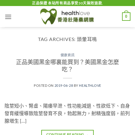
Skip
正品保證 本站所有商品享受30天無效退款.
to
0
content
TAG ARCHIVES:
頭暈耳鳴
健康資訊
正品美國黑金哪裏能買到？美國黑金怎麼
吃？
POSTED ON
2019-06-28
BY
HEALTHLOVE
陰莖短小、腎虛、陽痿早泄、性功能減退、性欲低下、自身
發育緩慢導致陰莖發育不良，勃起無力，射精強度弱，前列
腺增生 […]
CONTINUE READING
→