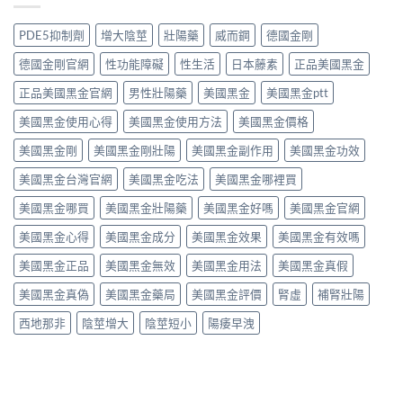
地
果
果
不
那
分
真．
值
非
PDE5抑制劑
增大陰莖
壯陽藥
威而鋼
德國金剛
析：
有
得
液
從
咁
買？
態
德國金剛官網
性功能障礙
性生活
日本藤素
正品美國黑金
秒
勁？
藥
劑
出
醫
效
正品美國黑金官網
男性壯陽藥
美國黑金
美國黑金ptt
型
到
師
持
的
持
話
美國黑金使用心得
美國黑金使用方法
美國黑金價格
續
真
久
「目
時
相、
30
前
美國黑金剛
美國黑金剛壯陽
美國黑金副作用
美國黑金功效
間、
用
分，
PE
正
法
雙
美國黑金台灣官網
美國黑金吃法
美國黑金哪裡買
最
確
與
效
有
用
香
機
美國黑金哪買
美國黑金壯陽藥
美國黑金好嗎
美國黑金官網
效
法
港
制
之
與
法
與
美國黑金心得
美國黑金成分
美國黑金效果
美國黑金有效嗎
一」
副
律
安
係
作
紅
全
美國黑金正品
美國黑金無效
美國黑金用法
美國黑金真假
邊
用
線〉
用
層
完
中
美國黑金真偽
美國黑金藥局
美國黑金評價
腎虛
補腎壯陽
法
意
整
完
思，
評
西地那非
陰莖增大
陰莖短小
陽痿早洩
整
邊
測
解
類
指
析〉
人
南〉
中
先
中
啱