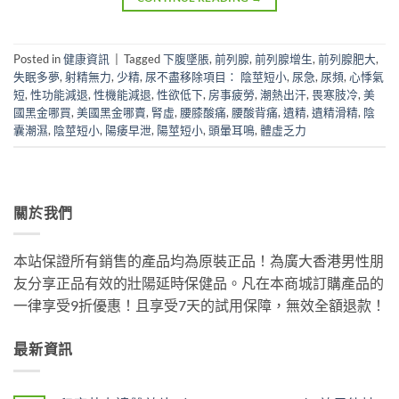
Posted in
健康資訊
|
Tagged
下腹墜脹
,
前列腺
,
前列腺增生
,
前列腺肥大
,
失眠多夢
,
射精無力
,
少精
,
尿不盡移除項目： 陰莖短小
,
尿急
,
尿頻
,
心悸氣
短
,
性功能減退
,
性機能減退
,
性欲低下
,
房事疲勞
,
潮熱出汗
,
畏寒肢冷
,
美
國黑金哪買
,
美國黑金哪賣
,
腎虛
,
腰膝酸痛
,
腰酸背痛
,
遺精
,
遺精滑精
,
陰
囊潮濕
,
陰莖短小
,
陽痿早泄
,
陽莖短小
,
頭暈耳鳴
,
體虛乏力
關於我們
本站保證所有銷售的產品均為原裝正品！為廣大香港男性朋
友分享正品有效的壯陽延時保健品。凡在本商城訂購產品的
一律享受9折優惠！且享受7天的試用保障，無效全額退款！
最新資訊