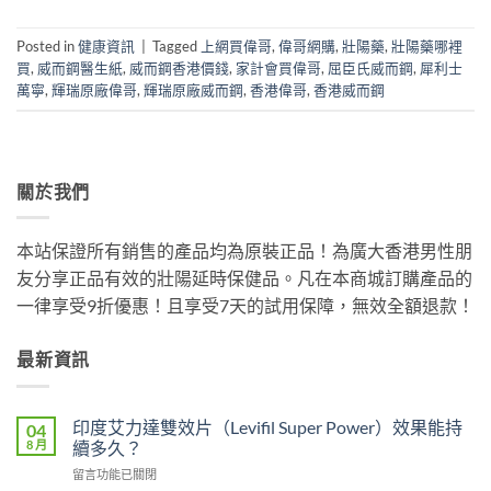
Posted in
健康資訊
|
Tagged
上網買偉哥
,
偉哥網購
,
壯陽藥
,
壯陽藥哪裡
買
,
威而鋼醫生紙
,
威而鋼香港價錢
,
家計會買偉哥
,
屈臣氏威而鋼
,
犀利士
萬寧
,
輝瑞原廠偉哥
,
輝瑞原廠威而鋼
,
香港偉哥
,
香港威而鋼
關於我們
本站保證所有銷售的產品均為原裝正品！為廣大香港男性朋
友分享正品有效的壯陽延時保健品。凡在本商城訂購產品的
一律享受9折優惠！且享受7天的試用保障，無效全額退款！
最新資訊
印度艾力達雙效片（Levifil Super Power）效果能持
04
8 月
續多久？
在
留言功能已關閉