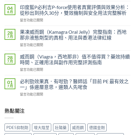
〈印
度
印度藍P必利吉P-force使用者真實評價與效果分析：
04
艾
8 月
從秒出到持久30分，雙效機制與安全用法完整解析
力
在
留言功能已關閉
達
〈印
雙
度
效
果凍威而鋼（Kamagra Oral Jelly）完整指南：西地
28
藍
片
7 月
那非液態劑型的真相、用法與香港法律紅線
P
（Levifil
在
留言功能已關閉
必
Super
〈果
利
Power）
凍
吉
威而鋼（Viagra，西地那非）值不值得買？藥效持續
28
效
威
P-
7 月
時間、正確用法與副作用完整評測指南
果
而
force
能
在
留言功能已關閉
鋼
使
持
〈威
（Kamagra
用
續
而
Oral
必利勁效果真．有咁勁？醫師話「目前 PE 最有效之
01
者
多
鋼
Jelly）
7 月
一」係邊層意思，邊類人先啱食
真
久？〉
（Viagra，
完
實
中
在
留言功能已關閉
西
整
評
〈必
地
指
價
利
那
南：
與
勁
熱點關注
非）
西
效
效
值
地
果
果
不
那
分
真．
值
非
PDE5抑制劑
增大陰莖
壯陽藥
威而鋼
德國金剛
析：
有
得
液
從
咁