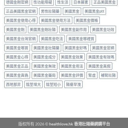
買？
態
德國金剛官網
性功能障礙
性生活
日本藤素
正品美國黑金
秒
勁？
藥
劑
出
醫
效
正品美國黑金官網
男性壯陽藥
美國黑金
美國黑金ptt
型
到
師
持
的
持
話
美國黑金使用心得
美國黑金使用方法
美國黑金價格
續
真
久
「目
時
相、
30
前
美國黑金剛
美國黑金剛壯陽
美國黑金副作用
美國黑金功效
間、
用
分，
PE
正
法
雙
美國黑金台灣官網
美國黑金吃法
美國黑金哪裡買
最
確
與
效
有
用
香
機
美國黑金哪買
美國黑金壯陽藥
美國黑金好嗎
美國黑金官網
效
法
港
制
之
與
法
與
美國黑金心得
美國黑金成分
美國黑金效果
美國黑金有效嗎
一」
副
律
安
係
作
紅
全
美國黑金正品
美國黑金無效
美國黑金用法
美國黑金真假
邊
用
線〉
用
層
完
中
美國黑金真偽
美國黑金藥局
美國黑金評價
腎虛
補腎壯陽
法
意
整
完
思，
評
西地那非
陰莖增大
陰莖短小
陽痿早洩
整
邊
測
解
類
指
析〉
人
南〉
中
先
中
啱
食〉
中
版权所有 2026 ©
healthlove.hk 香港壯陽藥網購平台