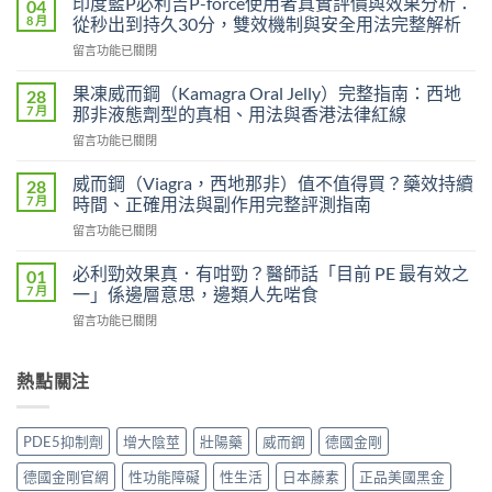
印度藍P必利吉P-force使用者真實評價與效果分析：
04
艾
8 月
從秒出到持久30分，雙效機制與安全用法完整解析
力
在
留言功能已關閉
達
〈印
雙
度
效
果凍威而鋼（Kamagra Oral Jelly）完整指南：西地
28
藍
片
7 月
那非液態劑型的真相、用法與香港法律紅線
P
（Levifil
在
留言功能已關閉
必
Super
〈果
利
Power）
凍
吉
威而鋼（Viagra，西地那非）值不值得買？藥效持續
28
效
威
P-
7 月
時間、正確用法與副作用完整評測指南
果
而
force
能
在
留言功能已關閉
鋼
使
持
〈威
（Kamagra
用
續
而
Oral
必利勁效果真．有咁勁？醫師話「目前 PE 最有效之
01
者
多
鋼
Jelly）
7 月
一」係邊層意思，邊類人先啱食
真
久？〉
（Viagra，
完
實
中
在
留言功能已關閉
西
整
評
〈必
地
指
價
利
那
南：
與
勁
熱點關注
非）
西
效
效
值
地
果
果
不
那
分
真．
值
非
PDE5抑制劑
增大陰莖
壯陽藥
威而鋼
德國金剛
析：
有
得
液
從
咁
買？
態
德國金剛官網
性功能障礙
性生活
日本藤素
正品美國黑金
秒
勁？
藥