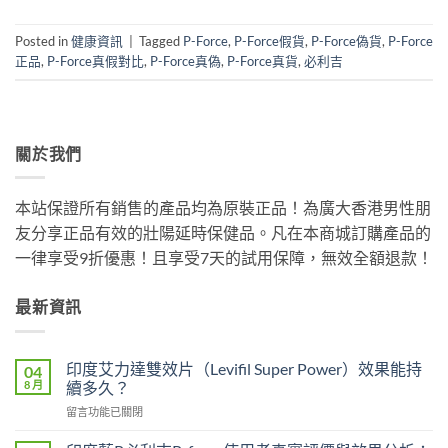
Posted in
健康資訊
|
Tagged
P-Force
,
P-Force假貨
,
P-Force偽貨
,
P-Force
正品
,
P-Force真假對比
,
P-Force真偽
,
P-Force真貨
,
必利吉
關於我們
本站保證所有銷售的產品均為原裝正品！為廣大香港男性朋
友分享正品有效的壯陽延時保健品。凡在本商城訂購產品的
一律享受9折優惠！且享受7天的試用保障，無效全額退款！
最新資訊
印度艾力達雙效片（Levifil Super Power）效果能持
04
8 月
續多久？
在
留言功能已關閉
〈印
度