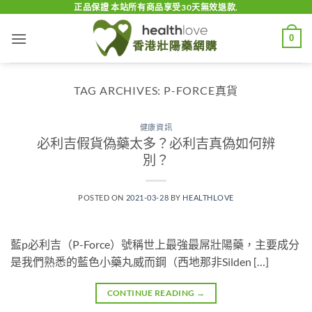
Skip
正品保證 本站所有商品享受30天無效退款.
to
0
content
TAG ARCHIVES:
P-FORCE真貨
健康資訊
必利吉假貨偽藥太多？必利吉真偽如何辨
別？
POSTED ON
2021-03-28
BY
HEALTHLOVE
藍p必利吉（P-Force）號稱世上最強最屌壯陽藥，主要成分
是我們熟悉的藍色小藥丸威而鋼（西地那非Silden […]
CONTINUE READING
→