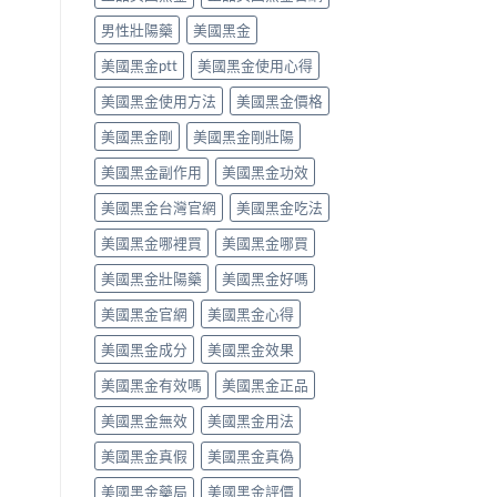
用
法
用
PE
法
律
男性壯陽藥
美國黑金
法
最
完
紅
與
有
整
美國黑金ptt
美國黑金使用心得
線〉
副
效
解
中
作
之
美國黑金使用方法
美國黑金價格
析〉
用
一」
中
完
係
美國黑金剛
美國黑金剛壯陽
整
邊
評
層
美國黑金副作用
美國黑金功效
測
意
指
思，
美國黑金台灣官網
美國黑金吃法
南〉
邊
中
類
美國黑金哪裡買
美國黑金哪買
人
先
美國黑金壯陽藥
美國黑金好嗎
啱
美國黑金官網
美國黑金心得
食〉
中
美國黑金成分
美國黑金效果
美國黑金有效嗎
美國黑金正品
美國黑金無效
美國黑金用法
美國黑金真假
美國黑金真偽
美國黑金藥局
美國黑金評價