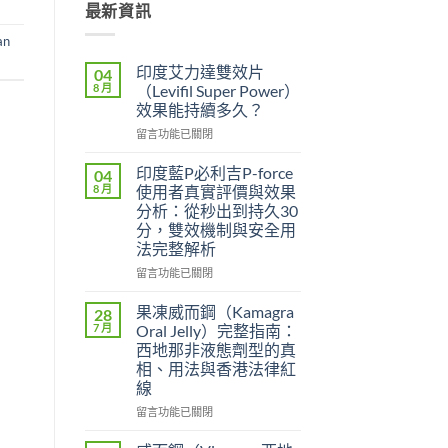
最新資訊
an
印度艾力達雙效片
04
8 月
（Levifil Super Power）
效果能持續多久？
在
留言功能已關閉
〈印
度
印度藍P必利吉P-force
04
艾
8 月
使用者真實評價與效果
力
分析：從秒出到持久30
達
分，雙效機制與安全用
雙
法完整解析
效
片
在
留言功能已關閉
（Levifil
〈印
Super
度
果凍威而鋼（Kamagra
28
Power）
藍
7 月
Oral Jelly）完整指南：
效
P
西地那非液態劑型的真
果
必
相、用法與香港法律紅
能
利
線
持
吉
續
P-
在
留言功能已關閉
多
force
〈果
久？〉
使
凍