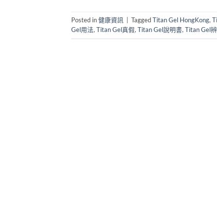
Posted in
健康資訊
|
Tagged
Titan Gel HongKong
,
T
Gel用法
,
Titan Gel真假
,
Titan Gel說明書
,
Titan Gel