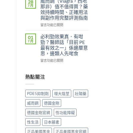
威而鋼（Viagra，西地
28
中
用
威
7 月
那非）值不值得買？藥
者
而
效持續時間、正確用法
真
鋼
與副作用完整評測指南
實
（Kamagra
評
Oral
在
留言功能已關閉
價
Jelly）
〈威
與
完
而
必利勁效果真．有咁
01
效
整
鋼
7 月
勁？醫師話「目前 PE
果
指
（Viagra，
最有效之一」係邊層意
分
南：
西
思，邊類人先啱食
析：
西
地
從
地
那
在
留言功能已關閉
秒
那
非）
〈必
出
非
值
利
到
液
不
勁
熱點關注
持
態
值
效
久
劑
得
果
30
型
買？
真．
PDE5抑制劑
增大陰莖
壯陽藥
分，
的
藥
有
雙
真
效
咁
威而鋼
德國金剛
效
相、
持
勁？
機
用
續
醫
德國金剛官網
性功能障礙
制
法
時
師
與
與
間、
話
性生活
日本藤素
安
香
正
「目
全
港
確
前
正品美國黑金
正品美國黑金官網