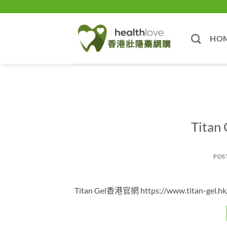
Skip
to
content
HO
Tit
POS
Titan Gel香港官網 https://www.titan-gel.