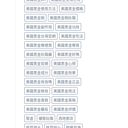
解
中
作
之
美國黑金使用方法
美國黑金價格
析〉
用
一」
中
完
係
美國黑金剛
美國黑金剛壯陽
整
邊
評
層
美國黑金副作用
美國黑金功效
測
意
指
思，
美國黑金台灣官網
美國黑金吃法
南〉
邊
中
類
美國黑金哪裡買
美國黑金哪買
人
先
美國黑金壯陽藥
美國黑金好嗎
啱
美國黑金官網
美國黑金心得
食〉
中
美國黑金成分
美國黑金效果
美國黑金有效嗎
美國黑金正品
美國黑金無效
美國黑金用法
美國黑金真假
美國黑金真偽
美國黑金藥局
美國黑金評價
腎虛
補腎壯陽
西地那非
陰莖增大
陰莖短小
陽痿早洩