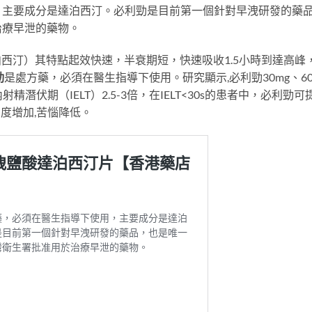
，主要成分是達泊西汀。必利勁是目前第一個針對早洩研發的藥
治療早泄的藥物。
酸達泊西汀）其特點起效快速，半衰期短，快速吸收1.5小時到達高峰
勁
是處方藥，必須在醫生指導下使用。研究顯示,必利勁30mg、60
潛伏期（IELT）2.5-3倍，在IELT<30s的患者中，必利勁可
滿意度增加,苦惱降低。