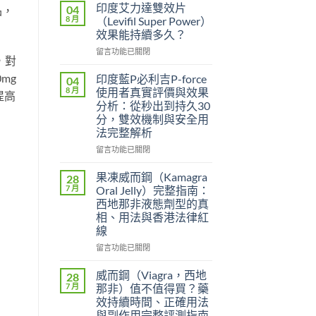
印度艾力達雙效片
04
品，
8 月
（Levifil Super Power）
效果能持續多久？
在
留言功能已關閉
，對
〈印
度
mg
印度藍P必利吉P-force
04
艾
8 月
使用者真實評價與效果
提高
力
分析：從秒出到持久30
達
分，雙效機制與安全用
雙
法完整解析
效
片
在
留言功能已關閉
（Levifil
〈印
Super
度
果凍威而鋼（Kamagra
28
Power）
藍
7 月
Oral Jelly）完整指南：
效
P
西地那非液態劑型的真
果
必
相、用法與香港法律紅
能
利
線
持
吉
續
P-
在
留言功能已關閉
多
force
〈果
久？〉
使
凍
威而鋼（Viagra，西地
28
中
用
威
7 月
那非）值不值得買？藥
者
而
效持續時間、正確用法
真
鋼
與副作用完整評測指南