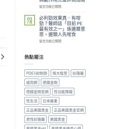
實
（Kamagra
評
Oral
在
留言功能已關閉
價
Jelly）
〈威
與
完
而
必利勁效果真．有咁
01
效
整
鋼
7 月
勁？醫師話「目前 PE
果
指
（Viagra，
最有效之一」係邊層意
分
南：
西
思，邊類人先啱食
析：
西
地
從
地
那
在
留言功能已關閉
秒
那
非）
〈必
出
非
值
利
到
液
不
勁
熱點關注
持
態
值
效
久
劑
得
果
30
型
買？
真．
PDE5抑制劑
增大陰莖
壯陽藥
分，
的
藥
有
雙
真
效
咁
威而鋼
德國金剛
效
相、
持
勁？
機
用
續
醫
德國金剛官網
性功能障礙
制
法
時
師
與
與
間、
話
性生活
日本藤素
安
香
正
「目
全
港
確
前
正品美國黑金
正品美國黑金官網
用
法
用
PE
法
律
男性壯陽藥
美國黑金
法
最
完
紅
與
有
整
美國黑金ptt
美國黑金使用心得
線〉
副
效