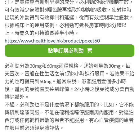
汀，是壹種專門抑制早泄的成分。必利勁的藥理機制在於，
可有效減少身體對5羥色胺再攝取抑制劑的吸收，使射精時
出現的沖動得到有效抑制和延遲，從而有效控制早泄癥狀。
根據臨床上的運用案例，必利勁可延長房事時間3分鐘以
上，時間久的可持續長達半小時。
https://www.healthlove.hk/product/poxet60
點擊訂購必利勁
必利勁分為30mg和60mg兩種規格，起始劑量為30mg，每
天壹次，壹般在性生活之前1到3小時進行服用。若效果不給
力的也可提高到60mg。通常來說，患者服用壹個多小時
後，體內的藥物濃度達到峰值。24小時之後藥物成分會自動
排除體外。
不過，必利勁也不是什麽情況下都能服用的。比如，它不能
與硫利達嗪同服，不能在硫利達嗪停服兩周內服用。對達泊
西汀或任何輔料過敏的患者不能服用。有心血管疾病的患者
在服用前必須經身體評估。