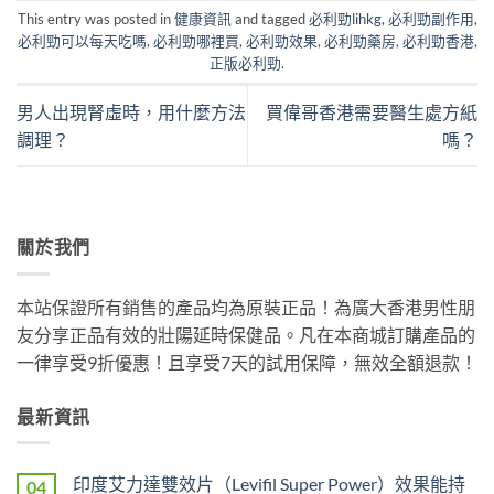
This entry was posted in
健康資訊
and tagged
必利勁lihkg
,
必利勁副作用
,
必利勁可以每天吃嗎
,
必利勁哪裡買
,
必利勁效果
,
必利勁藥房
,
必利勁香港
,
正版必利勁
.
男人出現腎虛時，用什麼方法
買偉哥香港需要醫生處方紙
調理？
嗎？
關於我們
本站保證所有銷售的產品均為原裝正品！為廣大香港男性朋
友分享正品有效的壯陽延時保健品。凡在本商城訂購產品的
一律享受9折優惠！且享受7天的試用保障，無效全額退款！
最新資訊
印度艾力達雙效片（Levifil Super Power）效果能持
04