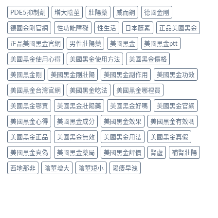
不
那
分
真．
值
非
PDE5抑制劑
增大陰莖
壯陽藥
威而鋼
德國金剛
析：
有
得
液
從
咁
買？
態
德國金剛官網
性功能障礙
性生活
日本藤素
正品美國黑金
秒
勁？
藥
劑
出
醫
效
正品美國黑金官網
男性壯陽藥
美國黑金
美國黑金ptt
型
到
師
持
的
持
話
美國黑金使用心得
美國黑金使用方法
美國黑金價格
續
真
久
「目
時
相、
30
前
美國黑金剛
美國黑金剛壯陽
美國黑金副作用
美國黑金功效
間、
用
分，
PE
正
法
雙
美國黑金台灣官網
美國黑金吃法
美國黑金哪裡買
最
確
與
效
有
用
香
機
美國黑金哪買
美國黑金壯陽藥
美國黑金好嗎
美國黑金官網
效
法
港
制
之
與
法
與
美國黑金心得
美國黑金成分
美國黑金效果
美國黑金有效嗎
一」
副
律
安
係
作
紅
全
美國黑金正品
美國黑金無效
美國黑金用法
美國黑金真假
邊
用
線〉
用
層
完
中
美國黑金真偽
美國黑金藥局
美國黑金評價
腎虛
補腎壯陽
法
意
整
完
思，
評
西地那非
陰莖增大
陰莖短小
陽痿早洩
整
邊
測
解
類
指
析〉
人
南〉
中
先
中
啱
食〉