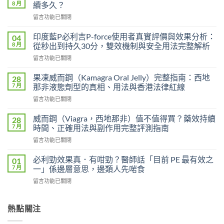
8 月
續多久？
在
留言功能已關閉
〈印
度
印度藍P必利吉P-force使用者真實評價與效果分析：
04
艾
8 月
從秒出到持久30分，雙效機制與安全用法完整解析
力
在
留言功能已關閉
達
〈印
雙
度
效
果凍威而鋼（Kamagra Oral Jelly）完整指南：西地
28
藍
片
7 月
那非液態劑型的真相、用法與香港法律紅線
P
（Levifil
在
留言功能已關閉
必
Super
〈果
利
Power）
凍
吉
威而鋼（Viagra，西地那非）值不值得買？藥效持續
28
效
威
P-
7 月
時間、正確用法與副作用完整評測指南
果
而
force
能
在
留言功能已關閉
鋼
使
持
〈威
（Kamagra
用
續
而
Oral
必利勁效果真．有咁勁？醫師話「目前 PE 最有效之
01
者
多
鋼
Jelly）
7 月
一」係邊層意思，邊類人先啱食
真
久？〉
（Viagra，
完
實
中
在
留言功能已關閉
西
整
評
〈必
地
指
價
利
那
南：
與
勁
熱點關注
非）
西
效
效
值
地
果
果