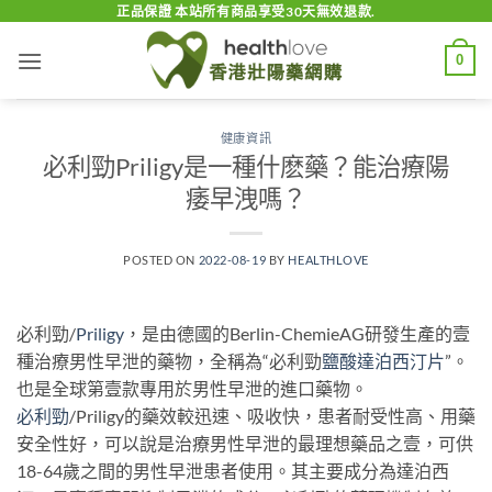
Skip
正品保證 本站所有商品享受30天無效退款.
to
0
content
健康資訊
必利勁Priligy是一種什麽藥？能治療陽
痿早洩嗎？
POSTED ON
2022-08-19
BY
HEALTHLOVE
必利勁/
Priligy
，是由德國的Berlin-ChemieAG研發生產的壹
種治療男性早泄的藥物，全稱為“必利勁
鹽酸達泊西汀片
”。
也是全球第壹款專用於男性早泄的進口藥物。
必利勁
/Priligy的藥效較迅速、吸收快，患者耐受性高、用藥
安全性好，可以說是治療男性早泄的最理想藥品之壹，可供
18-64歲之間的男性早泄患者使用。其主要成分為達泊西