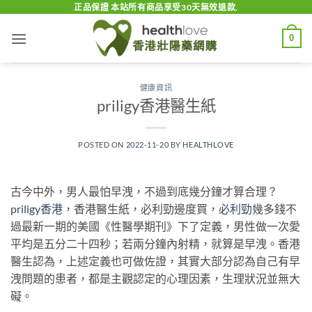
Skip
正品保證 本站所有商品享受30天無效退款.
to
0
content
健康資訊
priligy香港醫生紙
POSTED ON
2022-11-20
BY
HEALTHLOVE
古今中外，男人最怕早洩，不過到底幾分鐘才算合理？
priligy香港
，香港醫生紙，必利勁邊度買，
必利勁
幾多錢不
過最新一期的美國《性醫學期刊》下了定義，男性做一次愛
平均是五分二十四秒；若兩分鐘內射精，就算是早洩。香港
醫生認為，上述定義也可做佐證，其實大部分認為自己有早
洩問題的患者，都是主觀認定的心理因素，生理狀況並無大
礙。