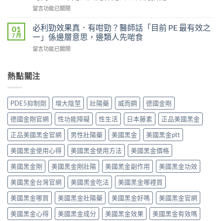
而
force
能
在
留言功能已關閉
鋼
使
持
〈威
（Kamagra
用
續
而
Oral
必利勁效果真．有咁勁？醫師話「目前 PE 最有效之
01
者
多
鋼
Jelly）
7 月
一」係邊層意思，邊類人先啱食
真
久？〉
（Viagra，
完
實
中
在
留言功能已關閉
西
整
評
〈必
地
指
價
利
那
南：
與
勁
熱點關注
非）
西
效
效
值
地
果
果
不
那
分
真．
值
非
PDE5抑制劑
增大陰莖
壯陽藥
威而鋼
德國金剛
析：
有
得
液
從
咁
買？
態
德國金剛官網
性功能障礙
性生活
日本藤素
正品美國黑金
秒
勁？
藥
劑
出
醫
效
正品美國黑金官網
男性壯陽藥
美國黑金
美國黑金ptt
型
到
師
持
的
持
話
美國黑金使用心得
美國黑金使用方法
美國黑金價格
續
真
久
「目
時
相、
30
前
美國黑金剛
美國黑金剛壯陽
美國黑金副作用
美國黑金功效
間、
用
分，
PE
正
法
雙
美國黑金台灣官網
美國黑金吃法
美國黑金哪裡買
最
確
與
效
有
用
香
機
美國黑金哪買
美國黑金壯陽藥
美國黑金好嗎
美國黑金官網
效
法
港
制
之
與
法
與
美國黑金心得
美國黑金成分
美國黑金效果
美國黑金有效嗎
一」
副
律
安