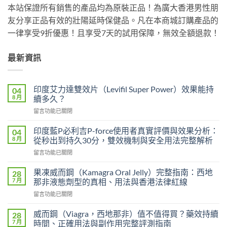
本站保證所有銷售的產品均為原裝正品！為廣大香港男性朋
友分享正品有效的壯陽延時保健品。凡在本商城訂購產品的
一律享受9折優惠！且享受7天的試用保障，無效全額退款！
最新資訊
印度艾力達雙效片（Levifil Super Power）效果能持
04
8 月
續多久？
在
留言功能已關閉
〈印
度
印度藍P必利吉P-force使用者真實評價與效果分析：
04
艾
8 月
從秒出到持久30分，雙效機制與安全用法完整解析
力
在
留言功能已關閉
達
〈印
雙
度
效
果凍威而鋼（Kamagra Oral Jelly）完整指南：西地
28
藍
片
7 月
那非液態劑型的真相、用法與香港法律紅線
P
（Levifil
在
留言功能已關閉
必
Super
〈果
利
Power）
凍
吉
威而鋼（Viagra，西地那非）值不值得買？藥效持續
28
效
威
P-
7 月
時間、正確用法與副作用完整評測指南
果