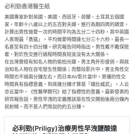
必利勁香港醫生紙
美國專家針對英國、美國、西班牙、荷蘭、土耳其五個國
家，年齡十八歲以上的五百對夫婦，進行為期四周的調查，
計算出男性做愛一次的時間平均為五分二十四秒，其中英國
人表現最「勇猛」，平均做愛時間達七分三十六秒，最長一
名甚至有四十四分鐘。研究報告同時指出，男性戴不戴保險
套，對於性交進行過程時間長短並沒有太大關係。
在台灣曾經有知名人物的偷拍光碟，男主角外形俊俏，與政
治知名人物在自宅發生性關係；而整段影片中，男主角性交
時間也不過兩分鐘左右。而日本AV影片當中，男優的性交
時間具有指標意義，到底幾分鐘才算是「雄壯威武」，人云
亦云當中，《性醫學期刊》給了指標性的意義。最新發表的
研究報告說，男性早洩的定義應該是在性交開始後兩分鐘內
就射精，而不是人們常說的約五分鐘。