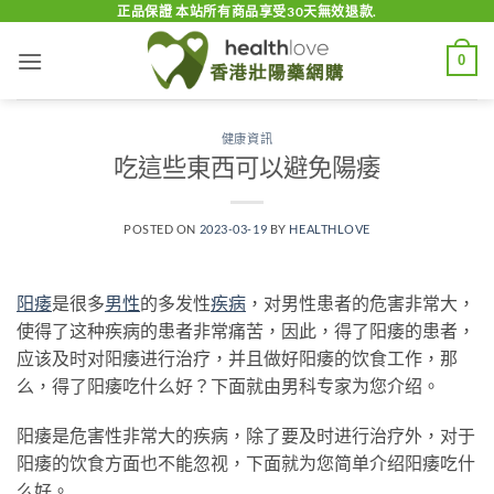
Skip
正品保證 本站所有商品享受30天無效退款.
to
0
content
健康資訊
吃這些東西可以避免陽痿
POSTED ON
2023-03-19
BY
HEALTHLOVE
阳痿
是很多
男性
的多发性
疾病
，对男性患者的危害非常大，
使得了这种疾病的患者非常痛苦，因此，得了阳痿的患者，
应该及时对阳痿进行治疗，并且做好阳痿的饮食工作，那
么，得了阳痿吃什么好？下面就由男科专家为您介绍。
阳痿是危害性非常大的疾病，除了要及时进行治疗外，对于
阳痿的饮食方面也不能忽视，下面就为您简单介绍阳痿吃什
么好。