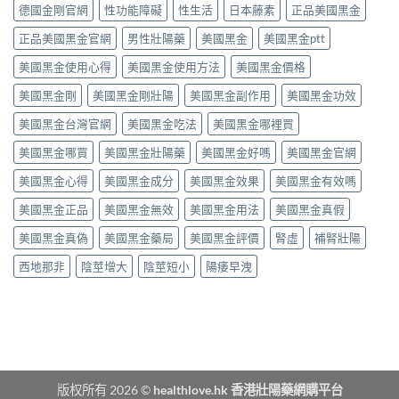
咁
買？
態
德國金剛官網
性功能障礙
性生活
日本藤素
正品美國黑金
秒
勁？
藥
劑
出
醫
效
正品美國黑金官網
男性壯陽藥
美國黑金
美國黑金ptt
型
到
師
持
的
持
話
美國黑金使用心得
美國黑金使用方法
美國黑金價格
續
真
久
「目
時
相、
30
前
美國黑金剛
美國黑金剛壯陽
美國黑金副作用
美國黑金功效
間、
用
分，
PE
正
法
雙
美國黑金台灣官網
美國黑金吃法
美國黑金哪裡買
最
確
與
效
有
用
香
機
美國黑金哪買
美國黑金壯陽藥
美國黑金好嗎
美國黑金官網
效
法
港
制
之
與
法
與
美國黑金心得
美國黑金成分
美國黑金效果
美國黑金有效嗎
一」
副
律
安
係
作
紅
全
美國黑金正品
美國黑金無效
美國黑金用法
美國黑金真假
邊
用
線〉
用
層
完
中
美國黑金真偽
美國黑金藥局
美國黑金評價
腎虛
補腎壯陽
法
意
整
完
思，
評
西地那非
陰莖增大
陰莖短小
陽痿早洩
整
邊
測
解
類
指
析〉
人
南〉
中
先
中
啱
食〉
中
版权所有 2026 ©
healthlove.hk 香港壯陽藥網購平台