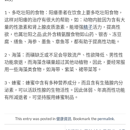
1、多吃壮阳的食物：阳痿患者在饮食上要多吃壮阳食物，
这样对阳痿的治疗有很大的帮助，如：动物内脏因为含有大
量的性激素和肾上腺皮质激素，能增强
精子
活力，提高性
欲，也属壮阳之品;此外含精氨酸食物如山药、银杏、冻豆
腐、缮鱼、海参、墨鱼、章鱼等，都有助于提高性功能。
2、海藻：而磺缺乏或不足会导致流产、性欲降低、男性性
功能衰退，而海藻含磺量超过其他动植物，因此，要经常服
用一些海藻类食物，如海带、紫菜、裙带菜等。
3、蜂蜜：蜂蜜中含有多种营养成分，而且含有生殖腺内分
泌素，可以活跃性腺的生物活性。因此体弱、年高而性功能
有所减退者，可坚持服用蜂蜜制品。
This entry was posted in
健康資訊
. Bookmark the
permalink
.