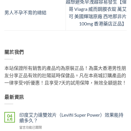
越想避免早洩越容易發生【偉
哥 Viagra 威而鋼膜衣錠 萬艾
男人不孕不育的總結
可 美國輝瑞原廠 西地那非片
100mg 香港藥店正品】
關於我們
本站保證所有銷售的產品均為原裝正品！為廣大香港男性朋
友分享正品有效的壯陽延時保健品。凡在本商城訂購產品的
一律享受9折優惠！且享受7天的試用保障，無效全額退款！
最新資訊
印度艾力達雙效片（Levifil Super Power）效果能持
04
8 月
續多久？
在
留言功能已關閉