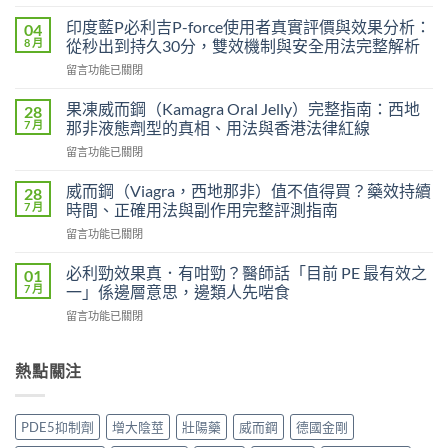
〈印
度
印度藍P必利吉P-force使用者真實評價與效果分析：
04
艾
8 月
從秒出到持久30分，雙效機制與安全用法完整解析
力
在
留言功能已關閉
達
〈印
雙
度
效
果凍威而鋼（Kamagra Oral Jelly）完整指南：西地
28
藍
片
7 月
那非液態劑型的真相、用法與香港法律紅線
P
（Levifil
在
留言功能已關閉
必
Super
〈果
利
Power）
凍
吉
威而鋼（Viagra，西地那非）值不值得買？藥效持續
28
效
威
P-
7 月
時間、正確用法與副作用完整評測指南
果
而
force
能
在
留言功能已關閉
鋼
使
持
〈威
（Kamagra
用
續
而
Oral
必利勁效果真．有咁勁？醫師話「目前 PE 最有效之
01
者
多
鋼
Jelly）
7 月
一」係邊層意思，邊類人先啱食
真
久？〉
（Viagra，
完
實
中
在
留言功能已關閉
西
整
評
〈必
地
指
價
利
那
南：
與
勁
熱點關注
非）
西
效
效
值
地
果
果
不
那
分
真．
值
非
PDE5抑制劑
增大陰莖
壯陽藥
威而鋼
德國金剛
析：
有
得
液
從