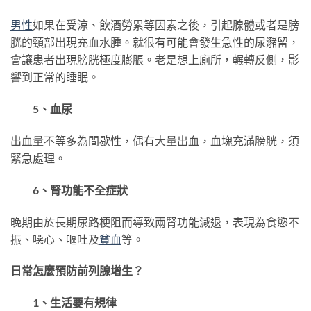
男性
如果在受涼、飲酒勞累等因素之後，引起腺體或者是膀
胱的頸部出現充血水腫。就很有可能會發生急性的尿瀦留，
會讓患者出現膀胱極度膨脹。老是想上廁所，輾轉反側，影
響到正常的睡眠。
5、血尿
出血量不等多為間歇性，偶有大量出血，血塊充滿膀胱，須
緊急處理。
6、腎功能不全症狀
晚期由於長期尿路梗阻而導致兩腎功能減退，表現為食慾不
振、噁心、嘔吐及
貧血
等。
日常怎麼預防前列腺增生？
1、生活要有規律