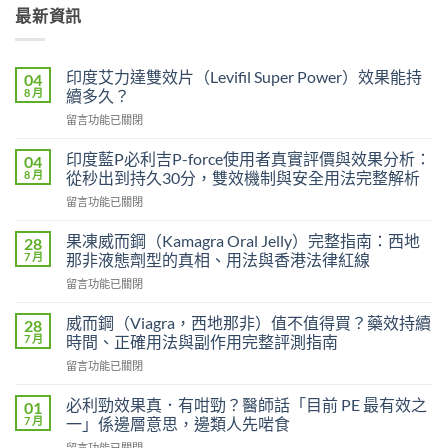
最新資訊
印度艾力達雙效片（Levifil Super Power）效果能持
04
8 月
續多久？
在
留言功能已關閉
〈印
度
印度藍P必利吉P-force使用者真實評價與效果分析：
04
艾
8 月
從秒出到持久30分，雙效機制與安全用法完整解析
力
在
留言功能已關閉
達
〈印
雙
度
效
果凍威而鋼（Kamagra Oral Jelly）完整指南：西地
28
藍
片
7 月
那非液態劑型的真相、用法與香港法律紅線
P
（Levifil
在
留言功能已關閉
必
Super
〈果
利
Power）
凍
吉
威而鋼（Viagra，西地那非）值不值得買？藥效持續
28
效
威
P-
7 月
時間、正確用法與副作用完整評測指南
果
而
force
能
在
留言功能已關閉
鋼
使
持
〈威
（Kamagra
用
續
而
Oral
必利勁效果真．有咁勁？醫師話「目前 PE 最有效之
01
者
多
鋼
Jelly）
7 月
一」係邊層意思，邊類人先啱食
真
久？〉
（Viagra，
完
實
中
在
留言功能已關閉