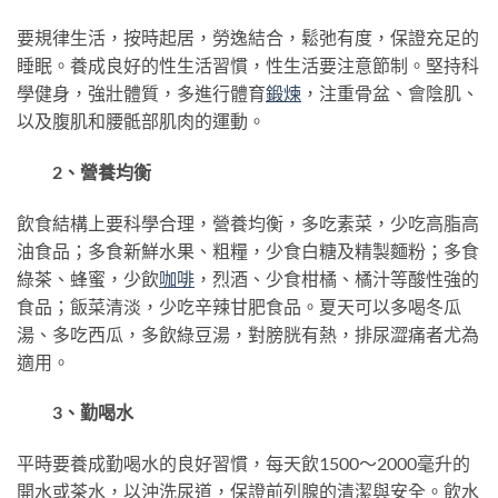
要規律生活，按時起居，勞逸結合，鬆弛有度，保證充足的
睡眠。養成良好的性生活習慣，性生活要注意節制。堅持科
學健身，強壯體質，多進行體育
鍛煉
，注重骨盆、會陰肌、
以及腹肌和腰骶部肌肉的運動。
2、營養均衡
飲食結構上要科學合理，營養均衡，多吃素菜，少吃高脂高
油食品；多食新鮮水果、粗糧，少食白糖及精製麵粉；多食
綠茶、蜂蜜，少飲
咖啡
，烈酒、少食柑橘、橘汁等酸性強的
食品；飯菜清淡，少吃辛辣甘肥食品。夏天可以多喝冬瓜
湯、多吃西瓜，多飲綠豆湯，對膀胱有熱，排尿澀痛者尤為
適用。
3、勤喝水
平時要養成勤喝水的良好習慣，每天飲1500～2000毫升的
開水或茶水，以沖洗尿道，保證前列腺的清潔與安全。飲水