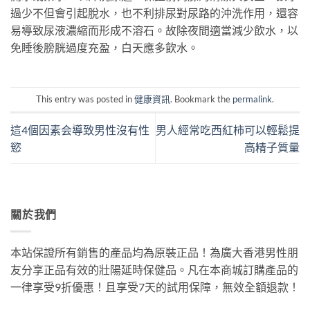
過少不但會引起脫水，也不利排尿對尿路的沖洗作用，還容
易導致尿液濃縮而形成不溶石。故除夜間適當減少飲水，以
免睡後膀胱過度充盈，白天應多飲水。
This entry was posted in
健康資訊
. Bookmark the
permalink
.
這4個因素会導致男性沒有性
男人經常吃西紅柿可以輕鬆提
慾
高精子質量
關於我們
本站保證所有銷售的產品均為原裝正品！為廣大香港男性朋
友分享正品有效的壯陽延時保健品。凡在本商城訂購產品的
一律享受9折優惠！且享受7天的試用保障，無效全額退款！