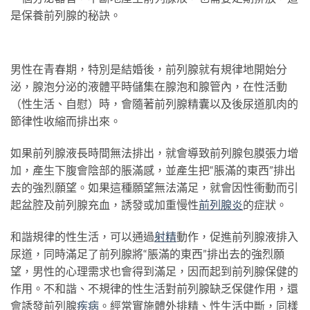
是保養前列腺的秘訣。
男性在青春期，特別是結婚後，前列腺就有規律地開始分
泌，腺泡分泌的液體平時儲集在腺泡和腺管內，在性活動
（性生活、自慰）時，會隨著前列腺精囊以及後尿道肌肉的
節律性收縮而排出來。
如果前列腺液長時間無法排出，就會導致前列腺包膜張力增
加，產生下腹會陰部的脹滿感，並產生把“脹滿的東西”排出
去的強烈願望。如果這種願望無法滿足，就會因性衝動而引
起盆腔及前列腺充血，誘發或加重慢性
前列腺炎
的症狀。
和諧規律的性生活，可以通過
射精
動作，促進前列腺液排入
尿道，同時滿足了前列腺將“脹滿的東西”排出去的強烈願
望，男性的心理需求也會得到滿足，因而起到前列腺保健的
作用。不和諧、不規律的性生活對前列腺缺乏保健作用，還
會誘發前列腺
疾病
。經常實施體外排精、性生活中斷，同樣