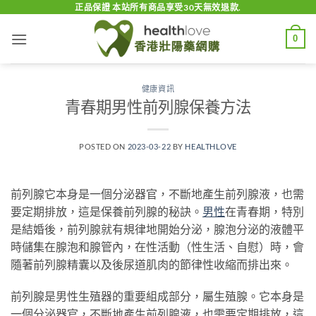
Skip
正品保證 本站所有商品享受30天無效退款.
to
0
content
健康資訊
青春期男性前列腺保養方法
POSTED ON
2023-03-22
BY
HEALTHLOVE
前列腺它本身是一個分泌器官，不斷地產生前列腺液，也需
要定期排放，這是保養前列腺的秘訣。
男性
在青春期，特別
是結婚後，前列腺就有規律地開始分泌，腺泡分泌的液體平
時儲集在腺泡和腺管內，在性活動（性生活、自慰）時，會
隨著前列腺精囊以及後尿道肌肉的節律性收縮而排出來。
前列腺是男性生殖器的重要組成部分，屬生殖腺。它本身是
一個分泌器官，不斷地產生前列腺液，也需要定期排放，這