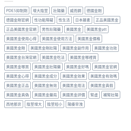
果
果
不
那
分
真．
值
非
PDE5抑制劑
增大陰莖
壯陽藥
威而鋼
德國金剛
析：
有
得
液
從
咁
買？
態
德國金剛官網
性功能障礙
性生活
日本藤素
正品美國黑金
秒
勁？
藥
劑
出
醫
效
正品美國黑金官網
男性壯陽藥
美國黑金
美國黑金ptt
型
到
師
持
的
持
話
美國黑金使用心得
美國黑金使用方法
美國黑金價格
續
真
久
「目
時
相、
30
前
美國黑金剛
美國黑金剛壯陽
美國黑金副作用
美國黑金功效
間、
用
分，
PE
正
法
雙
美國黑金台灣官網
美國黑金吃法
美國黑金哪裡買
最
確
與
效
有
用
香
機
美國黑金哪買
美國黑金壯陽藥
美國黑金好嗎
美國黑金官網
效
法
港
制
之
與
法
與
美國黑金心得
美國黑金成分
美國黑金效果
美國黑金有效嗎
一」
副
律
安
係
作
紅
全
美國黑金正品
美國黑金無效
美國黑金用法
美國黑金真假
邊
用
線〉
用
層
完
中
美國黑金真偽
美國黑金藥局
美國黑金評價
腎虛
補腎壯陽
法
意
整
完
思，
評
西地那非
陰莖增大
陰莖短小
陽痿早洩
整
邊
測
解
類
指
析〉
人
南〉
中
先
中
啱