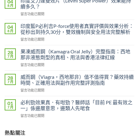
印度艾力達雙效片（Levifil Super Power）效果能持
04
8 月
續多久？
在
留言功能已關閉
〈印
度
印度藍P必利吉P-force使用者真實評價與效果分析：
04
艾
8 月
從秒出到持久30分，雙效機制與安全用法完整解析
力
在
留言功能已關閉
達
〈印
雙
度
效
果凍威而鋼（Kamagra Oral Jelly）完整指南：西地
28
藍
片
7 月
那非液態劑型的真相、用法與香港法律紅線
P
（Levifil
在
留言功能已關閉
必
Super
〈果
利
Power）
凍
吉
威而鋼（Viagra，西地那非）值不值得買？藥效持續
28
效
威
P-
7 月
時間、正確用法與副作用完整評測指南
果
而
force
能
在
留言功能已關閉
鋼
使
持
〈威
（Kamagra
用
續
而
Oral
必利勁效果真．有咁勁？醫師話「目前 PE 最有效之
01
者
多
鋼
Jelly）
7 月
一」係邊層意思，邊類人先啱食
真
久？〉
（Viagra，
完
實
中
在
留言功能已關閉
西
整
評
〈必
地
指
價
利
那
南：
與
勁
熱點關注
非）
西
效
效
值
地