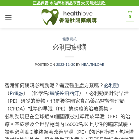
Skip
正品保證 本站所有商品享受30天無效退款.
to
0
content
健康資訊
必利勁網購
POSTED ON
2023-11-30
BY
HEALTHLOVE
香港如何網購必利勁呢？需要醫生處方簽嗎？
必利勁
（
Priligy
）（化學名:
鹽酸達泊西汀
），必利勁是針對早泄
（PE）研發的藥物，也是獲得國家食品藥品監督管理局
（CFDA）批準的早泄（PE）適應癥的治療藥物。
必利勁現已在全球近60個國家被批準用於早泄（PE）的治
療。基於涉及全世界範圍內16000名以上男性的臨床試驗，
證明必利勁®能夠顯著改善早泄（PE）的所有指標，包括增