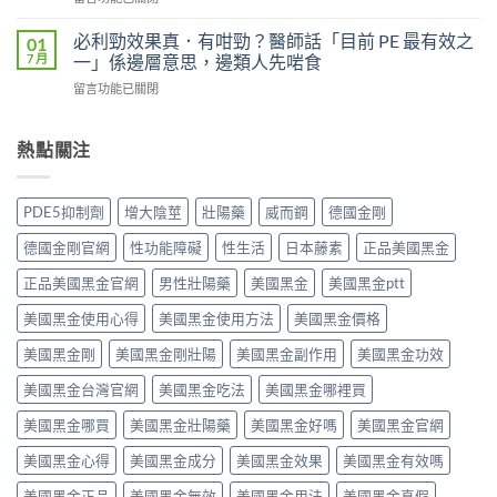
使
持
〈威
（Kamagra
用
續
而
Oral
必利勁效果真．有咁勁？醫師話「目前 PE 最有效之
01
者
多
鋼
Jelly）
7 月
一」係邊層意思，邊類人先啱食
真
久？〉
（Viagra，
完
實
中
在
留言功能已關閉
西
整
評
〈必
地
指
價
利
那
南：
與
勁
熱點關注
非）
西
效
效
值
地
果
果
不
那
分
真．
值
非
PDE5抑制劑
增大陰莖
壯陽藥
威而鋼
德國金剛
析：
有
得
液
從
咁
買？
態
德國金剛官網
性功能障礙
性生活
日本藤素
正品美國黑金
秒
勁？
藥
劑
出
醫
效
正品美國黑金官網
男性壯陽藥
美國黑金
美國黑金ptt
型
到
師
持
的
持
話
美國黑金使用心得
美國黑金使用方法
美國黑金價格
續
真
久
「目
時
相、
30
前
美國黑金剛
美國黑金剛壯陽
美國黑金副作用
美國黑金功效
間、
用
分，
PE
正
法
雙
美國黑金台灣官網
美國黑金吃法
美國黑金哪裡買
最
確
與
效
有
用
香
機
美國黑金哪買
美國黑金壯陽藥
美國黑金好嗎
美國黑金官網
效
法
港
制
之
與
法
與
美國黑金心得
美國黑金成分
美國黑金效果
美國黑金有效嗎
一」
副
律
安
係
作
紅
全
美國黑金正品
美國黑金無效
美國黑金用法
美國黑金真假