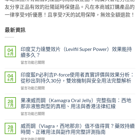
友分享正品有效的壯陽延時保健品。凡在本商城訂購產品的
一律享受9折優惠！且享受7天的試用保障，無效全額退款！
最新資訊
印度艾力達雙效片（Levifil Super Power）效果能持
04
8 月
續多久？
在
留言功能已關閉
〈印
度
印度藍P必利吉P-force使用者真實評價與效果分析：
04
艾
8 月
從秒出到持久30分，雙效機制與安全用法完整解析
力
在
留言功能已關閉
達
〈印
雙
度
效
果凍威而鋼（Kamagra Oral Jelly）完整指南：西地
28
藍
片
7 月
那非液態劑型的真相、用法與香港法律紅線
P
（Levifil
在
留言功能已關閉
必
Super
〈果
利
Power）
凍
吉
威而鋼（Viagra，西地那非）值不值得買？藥效持續
28
效
威
P-
7 月
時間、正確用法與副作用完整評測指南
果
而
force
能
在
留言功能已關閉
鋼