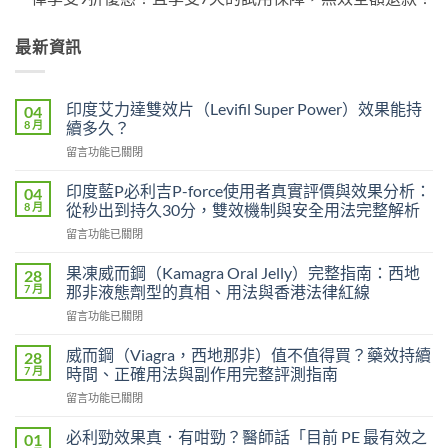
最新資訊
印度艾力達雙效片（Levifil Super Power）效果能持
04
8 月
續多久？
在
留言功能已關閉
〈印
度
印度藍P必利吉P-force使用者真實評價與效果分析：
04
艾
8 月
從秒出到持久30分，雙效機制與安全用法完整解析
力
在
留言功能已關閉
達
〈印
雙
度
效
果凍威而鋼（Kamagra Oral Jelly）完整指南：西地
28
藍
片
7 月
那非液態劑型的真相、用法與香港法律紅線
P
（Levifil
在
留言功能已關閉
必
Super
〈果
利
Power）
凍
吉
威而鋼（Viagra，西地那非）值不值得買？藥效持續
28
效
威
P-
7 月
時間、正確用法與副作用完整評測指南
果
而
force
能
在
留言功能已關閉
鋼
使
持
〈威
（Kamagra
用
續
而
Oral
必利勁效果真．有咁勁？醫師話「目前 PE 最有效之
01
者
多
鋼