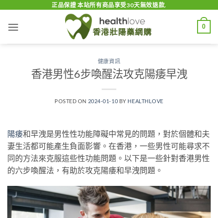
Skip
正品保證 本站所有商品享受30天無效退款.
to
0
content
健康資訊
香港男性6步喚醒法攻克陽痿早洩
POSTED ON
2024-01-10
BY
HEALTHLOVE
陽痿
和早洩是男性性功能障礙中常見的問題，對於個體和夫
妻生活都可能產生負面影響。在香港，一些男性可能尋求不
同的方法來克服這些性功能問題。以下是一些針對香港男性
的六步喚醒法，有助於攻克陽痿和早洩問題。