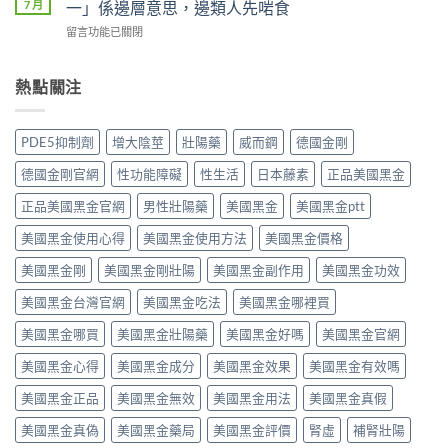
Jelly）
7 月
一」係邊層意思，邊類人先啱食
真
久？〉
（Viagra，
完
實
中
在
留言功能已關閉
西
整
評
〈必
地
指
價
利
那
南：
與
勁
熱點關注
非）
西
效
效
值
地
果
果
不
那
分
真．
值
非
PDE5抑制劑
增大陰莖
壯陽藥
威而鋼
德國金剛
析：
有
得
液
從
咁
買？
態
德國金剛官網
性功能障礙
性生活
日本藤素
正品美國黑金
秒
勁？
藥
劑
出
醫
效
正品美國黑金官網
男性壯陽藥
美國黑金
美國黑金ptt
型
到
師
持
的
持
話
美國黑金使用心得
美國黑金使用方法
美國黑金價格
續
真
久
「目
時
相、
30
前
美國黑金剛
美國黑金剛壯陽
美國黑金副作用
美國黑金功效
間、
用
分，
PE
正
法
雙
美國黑金台灣官網
美國黑金吃法
美國黑金哪裡買
最
確
與
效
有
用
香
機
美國黑金哪買
美國黑金壯陽藥
美國黑金好嗎
美國黑金官網
效
法
港
制
之
與
法
與
美國黑金心得
美國黑金成分
美國黑金效果
美國黑金有效嗎
一」
副
律
安
係
作
紅
全
美國黑金正品
美國黑金無效
美國黑金用法
美國黑金真假
邊
用
線〉
用
層
完
中
美國黑金真偽
美國黑金藥局
美國黑金評價
腎虛
補腎壯陽
法
意
整
完