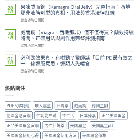
雙
度
效
果凍威而鋼（Kamagra Oral Jelly）完整指南：西地
28
藍
片
7 月
那非液態劑型的真相、用法與香港法律紅線
P
（Levifil
在
留言功能已關閉
必
Super
〈果
利
Power）
凍
吉
威而鋼（Viagra，西地那非）值不值得買？藥效持續
28
效
威
P-
7 月
時間、正確用法與副作用完整評測指南
果
而
force
能
在
留言功能已關閉
鋼
使
持
〈威
（Kamagra
用
續
而
Oral
必利勁效果真．有咁勁？醫師話「目前 PE 最有效之
01
者
多
鋼
Jelly）
7 月
一」係邊層意思，邊類人先啱食
真
久？〉
（Viagra，
完
實
中
在
留言功能已關閉
西
整
評
〈必
地
指
價
利
那
南：
與
勁
熱點關注
非）
西
效
效
值
地
果
果
不
那
分
真．
值
非
PDE5抑制劑
增大陰莖
壯陽藥
威而鋼
德國金剛
析：
有
得
液
從
咁
買？
態
德國金剛官網
性功能障礙
性生活
日本藤素
正品美國黑金
秒
勁？
藥
劑
出
醫
效
正品美國黑金官網
男性壯陽藥
美國黑金
美國黑金ptt
型
到
師
持
的
持
話
美國黑金使用心得
美國黑金使用方法
美國黑金價格
續
真
久