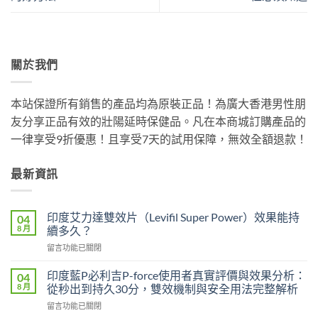
關於我們
本站保證所有銷售的產品均為原裝正品！為廣大香港男性朋
友分享正品有效的壯陽延時保健品。凡在本商城訂購產品的
一律享受9折優惠！且享受7天的試用保障，無效全額退款！
最新資訊
印度艾力達雙效片（Levifil Super Power）效果能持
04
8 月
續多久？
在
留言功能已關閉
〈印
度
印度藍P必利吉P-force使用者真實評價與效果分析：
04
艾
8 月
從秒出到持久30分，雙效機制與安全用法完整解析
力
在
留言功能已關閉
達
〈印