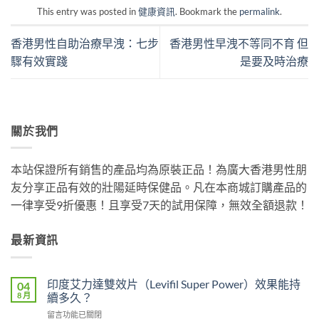
This entry was posted in
健康資訊
. Bookmark the
permalink
.
香港男性自助治療早洩：七步
香港男性早洩不等同不育 但
驟有效實踐
是要及時治療
關於我們
本站保證所有銷售的產品均為原裝正品！為廣大香港男性朋
友分享正品有效的壯陽延時保健品。凡在本商城訂購產品的
一律享受9折優惠！且享受7天的試用保障，無效全額退款！
最新資訊
印度艾力達雙效片（Levifil Super Power）效果能持
04
8 月
續多久？
在
留言功能已關閉