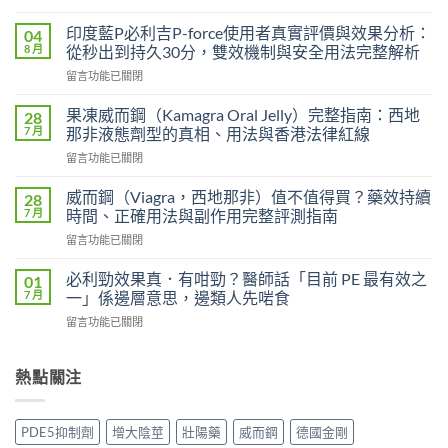
〈印
度
印度藍P必利吉P-force使用者真實評價與效果分析：
04
艾
8 月
從秒出到持久30分，雙效機制與安全用法完整解析
力
在
留言功能已關閉
達
〈印
雙
度
效
果凍威而鋼（Kamagra Oral Jelly）完整指南：西地
28
藍
片
7 月
那非液態劑型的真相、用法與香港法律紅線
P
（Levifil
在
留言功能已關閉
必
Super
〈果
利
Power）
凍
吉
威而鋼（Viagra，西地那非）值不值得買？藥效持續
28
效
威
P-
7 月
時間、正確用法與副作用完整評測指南
果
而
force
能
在
留言功能已關閉
鋼
使
持
〈威
（Kamagra
用
續
而
Oral
必利勁效果真．有咁勁？醫師話「目前 PE 最有效之
01
者
多
鋼
Jelly）
7 月
一」係邊層意思，邊類人先啱食
真
久？〉
（Viagra，
完
實
中
在
留言功能已關閉
西
整
評
〈必
地
指
價
利
那
南：
與
勁
熱點關注
非）
西
效
效
值
地
果
果
不
那
分
真．
值
非
PDE5抑制劑
增大陰莖
壯陽藥
威而鋼
德國金剛
析：
有
得
液