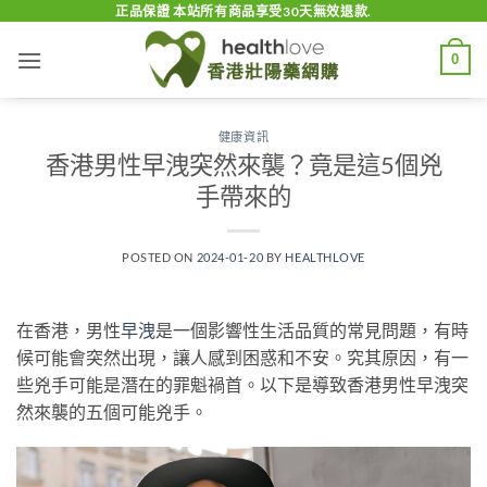
Skip
正品保證 本站所有商品享受30天無效退款.
to
0
content
健康資訊
香港男性早洩突然來襲？竟是這5個兇
手帶來的
POSTED ON
2024-01-20
BY
HEALTHLOVE
在香港，男性
早洩
是一個影響性生活品質的常見問題，有時
候可能會突然出現，讓人感到困惑和不安。究其原因，有一
些兇手可能是潛在的罪魁禍首。以下是導致香港男性早洩突
然來襲的五個可能兇手。