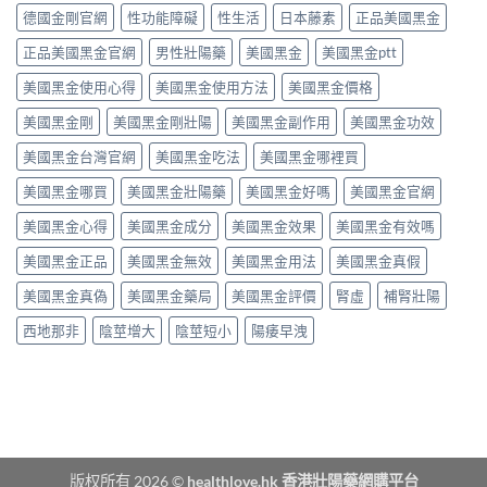
從
咁
買？
態
德國金剛官網
性功能障礙
性生活
日本藤素
正品美國黑金
秒
勁？
藥
劑
出
醫
效
正品美國黑金官網
男性壯陽藥
美國黑金
美國黑金ptt
型
到
師
持
的
持
話
美國黑金使用心得
美國黑金使用方法
美國黑金價格
續
真
久
「目
時
相、
30
前
美國黑金剛
美國黑金剛壯陽
美國黑金副作用
美國黑金功效
間、
用
分，
PE
正
法
雙
美國黑金台灣官網
美國黑金吃法
美國黑金哪裡買
最
確
與
效
有
用
香
機
美國黑金哪買
美國黑金壯陽藥
美國黑金好嗎
美國黑金官網
效
法
港
制
之
與
法
與
美國黑金心得
美國黑金成分
美國黑金效果
美國黑金有效嗎
一」
副
律
安
係
作
紅
全
美國黑金正品
美國黑金無效
美國黑金用法
美國黑金真假
邊
用
線〉
用
層
完
中
美國黑金真偽
美國黑金藥局
美國黑金評價
腎虛
補腎壯陽
法
意
整
完
思，
評
西地那非
陰莖增大
陰莖短小
陽痿早洩
整
邊
測
解
類
指
析〉
人
南〉
中
先
中
啱
食〉
中
版权所有 2026 ©
healthlove.hk 香港壯陽藥網購平台