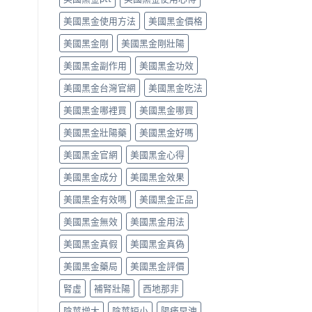
解
中
作
之
美國黑金使用方法
美國黑金價格
析〉
用
一」
中
完
係
美國黑金剛
美國黑金剛壯陽
整
邊
評
層
美國黑金副作用
美國黑金功效
測
意
指
思，
美國黑金台灣官網
美國黑金吃法
南〉
邊
中
類
美國黑金哪裡買
美國黑金哪買
人
先
美國黑金壯陽藥
美國黑金好嗎
啱
美國黑金官網
美國黑金心得
食〉
中
美國黑金成分
美國黑金效果
美國黑金有效嗎
美國黑金正品
美國黑金無效
美國黑金用法
美國黑金真假
美國黑金真偽
美國黑金藥局
美國黑金評價
腎虛
補腎壯陽
西地那非
陰莖增大
陰莖短小
陽痿早洩