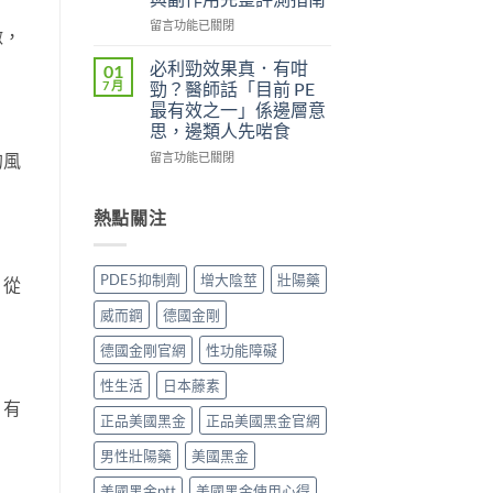
實
（Kamagra
評
Oral
在
留言功能已關閉
激，
價
Jelly）
〈威
與
完
而
必利勁效果真．有咁
01
效
整
鋼
7 月
勁？醫師話「目前 PE
果
指
（Viagra，
最有效之一」係邊層意
分
南：
西
思，邊類人先啱食
析：
西
地
從
地
那
在
的風
留言功能已關閉
秒
那
非）
〈必
出
非
值
利
到
液
不
勁
熱點關注
持
態
值
效
久
劑
得
果
30
型
買？
真．
PDE5抑制劑
增大陰莖
壯陽藥
，從
分，
的
藥
有
雙
真
效
咁
威而鋼
德國金剛
效
相、
持
勁？
機
用
續
醫
德國金剛官網
性功能障礙
制
法
時
師
與
與
間、
話
性生活
日本藤素
安
香
正
「目
。有
全
港
確
前
正品美國黑金
正品美國黑金官網
用
法
用
PE
法
律
男性壯陽藥
美國黑金
法
最
完
紅
與
有
整
美國黑金ptt
美國黑金使用心得
線〉
副
效