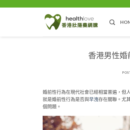
Skip
to
content
HO
香港男性婚
POS
婚前性行為在現代社會已經相當普遍，但
就是婚前性行為是否與
早洩
存在關聯。尤
個問題。