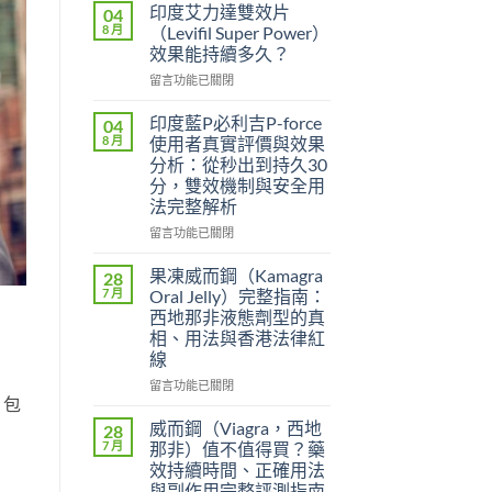
印度艾力達雙效片
04
8 月
（Levifil Super Power）
效果能持續多久？
在
留言功能已關閉
〈印
度
印度藍P必利吉P-force
04
艾
8 月
使用者真實評價與效果
力
分析：從秒出到持久30
達
分，雙效機制與安全用
雙
法完整解析
效
片
在
留言功能已關閉
（Levifil
〈印
Super
度
果凍威而鋼（Kamagra
28
Power）
藍
7 月
Oral Jelly）完整指南：
效
P
西地那非液態劑型的真
果
必
相、用法與香港法律紅
能
利
線
持
吉
續
P-
在
留言功能已關閉
多
force
，包
〈果
久？〉
使
凍
威而鋼（Viagra，西地
28
中
用
威
7 月
那非）值不值得買？藥
者
而
效持續時間、正確用法
真
鋼
與副作用完整評測指南