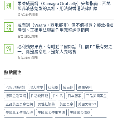
度
效
果凍威而鋼（Kamagra Oral Jelly）完整指南：西地
28
藍
片
7 月
那非液態劑型的真相、用法與香港法律紅線
P
（Levifil
在
留言功能已關閉
必
Super
〈果
利
Power）
凍
吉
威而鋼（Viagra，西地那非）值不值得買？藥效持續
28
效
威
P-
7 月
時間、正確用法與副作用完整評測指南
果
而
force
能
在
留言功能已關閉
鋼
使
持
〈威
（Kamagra
用
續
而
Oral
必利勁效果真．有咁勁？醫師話「目前 PE 最有效之
01
者
多
鋼
Jelly）
7 月
一」係邊層意思，邊類人先啱食
真
久？〉
（Viagra，
完
實
中
在
留言功能已關閉
西
整
評
〈必
地
指
價
利
那
南：
與
勁
熱點關注
非）
西
效
效
值
地
果
果
不
那
分
真．
值
非
PDE5抑制劑
增大陰莖
壯陽藥
威而鋼
德國金剛
析：
有
得
液
從
咁
買？
態
德國金剛官網
性功能障礙
性生活
日本藤素
正品美國黑金
秒
勁？
藥
劑
出
醫
效
正品美國黑金官網
男性壯陽藥
美國黑金
美國黑金ptt
型
到
師
持
的
持
話
美國黑金使用心得
美國黑金使用方法
美國黑金價格
續
真
久
「目
時
相、