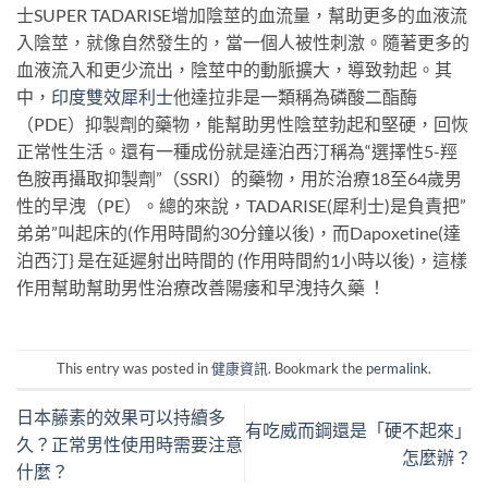
士SUPER TADARISE增加陰莖的血流量，幫助更多的血液流
入陰莖，就像自然發生的，當一個人被性刺激。隨著更多的
血液流入和更少流出，陰莖中的動脈擴大，導致勃起。其
中，
印度雙效犀利士
他達拉非是一類稱為磷酸二酯酶
（PDE）抑製劑的藥物，能幫助男性陰莖勃起和堅硬，回恢
正常性生活。還有一種成份就是達泊西汀稱為“選擇性5-羥
色胺再攝取抑製劑”（SSRI）的藥物，用於治療18至64歲男
性的早洩（PE）。總的來說，TADARISE(犀利士)是負責把”
弟弟”叫起床的(作用時間約30分鐘以後)，而Dapoxetine(達
泊西汀} 是在延遲射出時間的 (作用時間約1小時以後)，這樣
作用幫助幫助男性治療改善陽痿和早洩持久藥 ！
This entry was posted in
健康資訊
. Bookmark the
permalink
.
日本藤素的效果可以持續多
有吃威而鋼還是「硬不起來」
久？正常男性使用時需要注意
怎麼辦？
什麼？