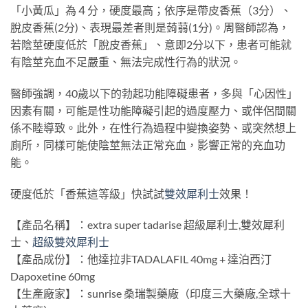
「小黃瓜」為４分，硬度最高；依序是帶皮香蕉（3分）、
脫皮香蕉(2分)、表現最差者則是蒟蒻(1分)。周醫師認為，
若陰莖硬度低於「脫皮香蕉」、意即2分以下，患者可能就
有陰莖充血不足嚴重、無法完成性行為的狀況。
醫師強調，40歲以下的勃起功能障礙患者，多與「心因性」
因素有關，可能是性功能障礙引起的過度壓力、或伴侶間關
係不睦導致。此外，在性行為過程中變換姿勢、或突然想上
廁所，同樣可能使陰莖無法正常充血，影響正常的充血功
能。
硬度低於「香蕉這等級」快試試
雙效犀利士
效果！
【產品名稱】：extra super tadarise 超級犀利士,雙效犀利
士、
超級雙效犀利士
【產品成份】：他達拉非TADALAFIL 40mg + 達泊西汀
Dapoxetine 60mg
【生產廠家】：sunrise 桑瑞製藥廠（印度三大藥廠,全球十