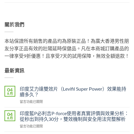
關於我們
本站保證所有銷售的產品均為原裝正品！為廣大香港男性朋
友分享正品有效的壯陽延時保健品。凡在本商城訂購產品的
一律享受9折優惠！且享受7天的試用保障，無效全額退款！
最新資訊
印度艾力達雙效片（Levifil Super Power）效果能持
04
8 月
續多久？
在
留言功能已關閉
〈印
度
印度藍P必利吉P-force使用者真實評價與效果分析：
04
艾
8 月
從秒出到持久30分，雙效機制與安全用法完整解析
力
在
留言功能已關閉
達
〈印
雙