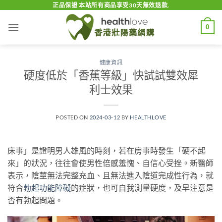
Skip
正品保證 本站所有商品享受30天無效退款.
to
0
content
健康資訊
硬度低於「香蕉等級」快試試雙效犀
利士效果
POSTED ON
2024-03-12
BY
HEALTHLOVE
床事」是證明男人雄風的時刻，若在房事時發生「硬不起
來」的狀況，往往會使男性倍感羞愧、自信心受挫。新醫師
表示，陰莖無法完整充血、且無法進入陰道完成性行為，就
符合
勃起功能障礙
的症狀，也可自我測量硬度，及早注意是
否有勃起問題。